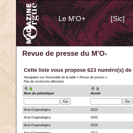
Le M’O+
[Sic]
Revue de presse du M'O
+
Cette liste vous propose 623 numéro(s)
de 
Navigation sur l'ensemble de la table « Revue de presse »
Pas de recherche effectuée
Nom du périodique
Année
Acta Organologica
2022
Acta Organologica
2020
Acta Organologica
2019
Acta Organologica
2017