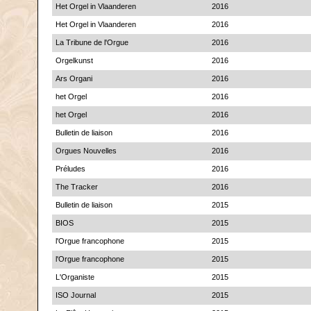
Het Orgel in Vlaanderen
2016
Het Orgel in Vlaanderen
2016
La Tribune de l'Orgue
2016
Orgelkunst
2016
Ars Organi
2016
het Orgel
2016
het Orgel
2016
Bulletin de liaison
2016
Orgues Nouvelles
2016
Préludes
2016
The Tracker
2016
Bulletin de liaison
2015
BIOS
2015
l'Orgue francophone
2015
l'Orgue francophone
2015
L'Organiste
2015
ISO Journal
2015