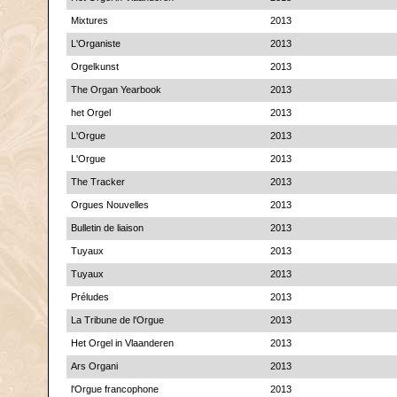
Mixtures
2013
L'Organiste
2013
Orgelkunst
2013
The Organ Yearbook
2013
het Orgel
2013
L'Orgue
2013
L'Orgue
2013
The Tracker
2013
Orgues Nouvelles
2013
Bulletin de liaison
2013
Tuyaux
2013
Tuyaux
2013
Préludes
2013
La Tribune de l'Orgue
2013
Het Orgel in Vlaanderen
2013
Ars Organi
2013
l'Orgue francophone
2013