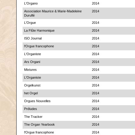
L'Organo
2014
Association Maurice & Marie-Madeleine
2014
Duruflé
L'Orgue
2014
La Flûte Harmonique
2014
ISO Journal
2014
l'Orgue francophone
2014
L'Organiste
2014
Ars Organi
2014
Mixtures
2014
L'Organiste
2014
Orgelkunst
2014
het Orgel
2014
Orgues Nouvelles
2014
Préludes
2014
The Tracker
2014
The Organ Yearbook
2014
l'Orgue francophone
2014