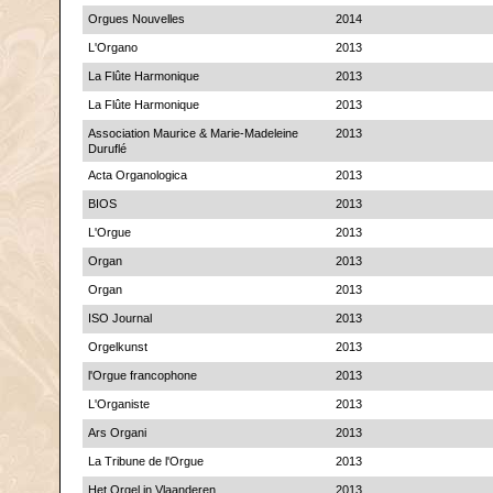
Orgues Nouvelles
2014
L'Organo
2013
La Flûte Harmonique
2013
La Flûte Harmonique
2013
Association Maurice & Marie-Madeleine
2013
Duruflé
Acta Organologica
2013
BIOS
2013
L'Orgue
2013
Organ
2013
Organ
2013
ISO Journal
2013
Orgelkunst
2013
l'Orgue francophone
2013
L'Organiste
2013
Ars Organi
2013
La Tribune de l'Orgue
2013
Het Orgel in Vlaanderen
2013