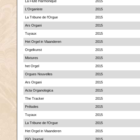
La Flûte Harmonique
2015
L'Organiste
2015
La Tribune de l'Orgue
2015
Ars Organi
2015
Tuyaux
2015
Het Orgel in Vlaanderen
2015
Orgelkunst
2015
Mixtures
2015
het Orgel
2015
Orgues Nouvelles
2015
Ars Organi
2015
Acta Organologica
2015
The Tracker
2015
Préludes
2015
Tuyaux
2015
La Tribune de l'Orgue
2015
Het Orgel in Vlaanderen
2015
ISO Journal
2015