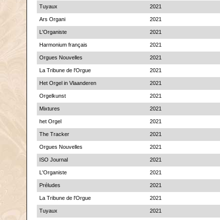
Tuyaux
2021
Ars Organi
2021
L'Organiste
2021
Harmonium français
2021
Orgues Nouvelles
2021
La Tribune de l'Orgue
2021
Het Orgel in Vlaanderen
2021
Orgelkunst
2021
Mixtures
2021
het Orgel
2021
The Tracker
2021
Orgues Nouvelles
2021
ISO Journal
2021
L'Organiste
2021
Préludes
2021
La Tribune de l'Orgue
2021
Tuyaux
2021