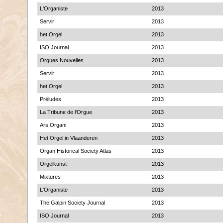
L'Organiste
2013
Servir
2013
het Orgel
2013
ISO Journal
2013
Orgues Nouvelles
2013
Servir
2013
het Orgel
2013
Préludes
2013
La Tribune de l'Orgue
2013
Ars Organi
2013
Het Orgel in Vlaanderen
2013
Organ Historical Society Atlas
2013
Orgelkunst
2013
Mixtures
2013
L'Organiste
2013
The Galpin Society Journal
2013
ISO Journal
2013