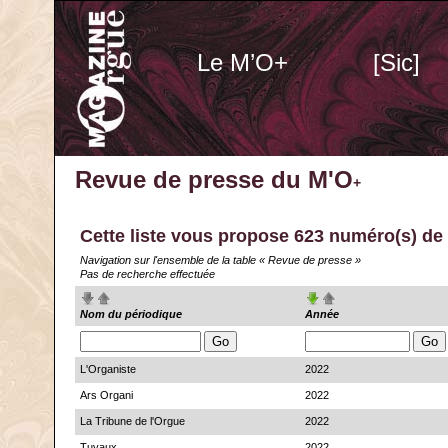
Le M’O+
[Sic]
Revue de presse du M'O
+
Cette liste vous propose 623 numéro(s)
de 
Navigation sur l'ensemble de la table « Revue de presse »
Pas de recherche effectuée
Nom du périodique
Année
L'Organiste
2022
Ars Organi
2022
La Tribune de l'Orgue
2022
Tuyaux
2022