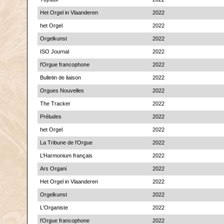
Het Orgel in Vlaanderen
2022
het Orgel
2022
Orgelkunst
2022
ISO Journal
2022
l'Orgue francophone
2022
Bulletin de liaison
2022
Orgues Nouvelles
2022
The Tracker
2022
Préludes
2022
het Orgel
2022
La Tribune de l'Orgue
2022
L’Harmonium français
2022
Ars Organi
2022
Het Orgel in Vlaanderen
2022
Orgelkunst
2022
L'Organiste
2022
l'Orgue francophone
2022