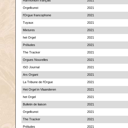
Harmonium français
2021
Orgelkunst
2021
l'Orgue francophone
2021
Tuyaux
2021
Mixtures
2021
het Orgel
2021
Préludes
2021
The Tracker
2021
Orgues Nouvelles
2021
ISO Journal
2021
Ars Organi
2021
La Tribune de l'Orgue
2021
Het Orgel in Vlaanderen
2021
het Orgel
2021
Bulletin de liaison
2021
Orgelkunst
2021
The Tracker
2021
Préludes
2021