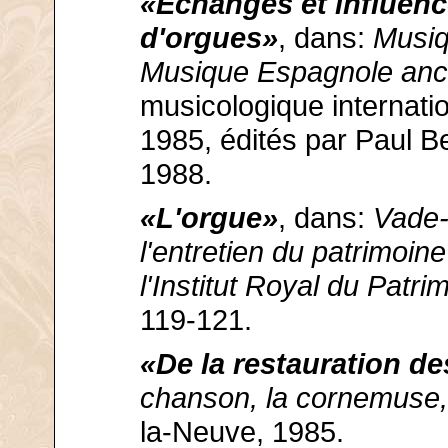
«Échanges et influenc
d'orgues»
, dans:
Musiq
Musique Espagnole anc
musicologique internatio
1985, édités par Paul B
1988.
«L'orgue»
, dans:
Vade-
l'entretien du patrimoine
l'Institut Royal du Patri
119-121.
«De la restauration d
chanson, la cornemuse,
la-Neuve, 1985.