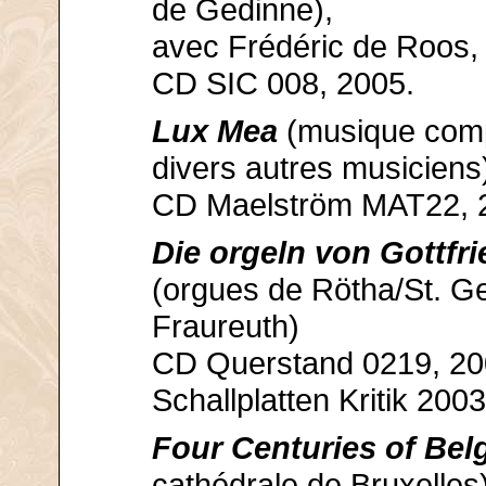
de Gedinne),
avec Frédéric de Roos, 
CD SIC 008, 2005.
Lux Mea
(musique com
divers autres musiciens
CD Maelström MAT22, 
Die orgeln von Gottfri
(orgues de Rötha/St. G
Fraureuth)
CD Querstand 0219, 20
Schallplatten Kritik 2003
Four Centuries of Bel
cathédrale de Bruxelles