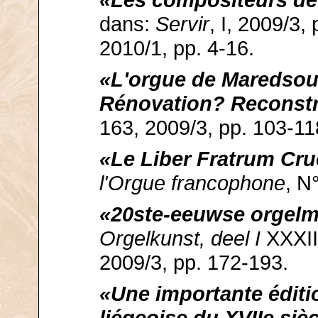
«Les compositeurs de
dans:
Servir
, I, 2009/3, 
2010/1, pp. 4-16.
«L'orgue de Maredsous
Rénovation? Reconst
163, 2009/3, pp. 103-11
«Le Liber Fratrum Cr
l'Orgue francophone
, N
«20ste-eeuwse orgelmu
Orgelkunst, deel I
XXXII
2009/3, pp. 172-193.
«Une importante éditi