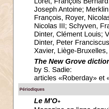
Loret, François Bernard;
Joseph Antoine; Merklin
François, Royer, Nicolas
Nicolas III; Schyven, F
Dinter, Clément Louis; 
Dinter, Peter Franciscu
Xavier, Liège-Bruxelles,
The New Grove dictio
by S. Sadie:
articles «Roberday» et
Périodiques
Le M'O
+