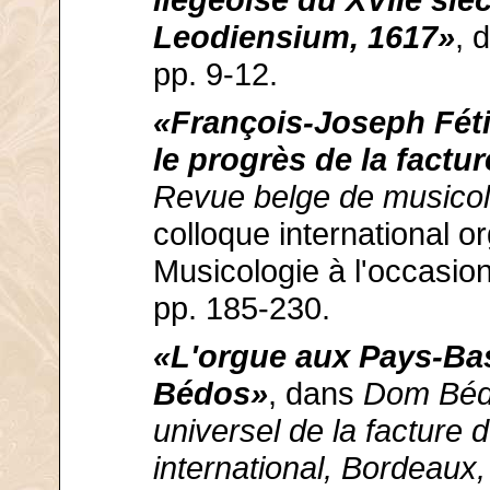
liégeoise du XVIIe siè
Leodiensium, 1617»
, 
pp. 9-12.
«François-Joseph Féti
le progrès de la factu
Revue belge de musicolo
colloque international o
Musicologie à l'occasio
pp. 185-230.
«L'orgue aux Pays-Ba
Bédos»
, dans
Dom Bédo
universel de la facture 
international, Bordeaux