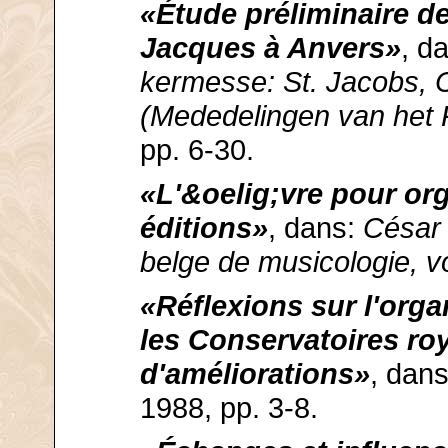
«Étude préliminaire de 
Jacques à Anvers»
, d
kermesse: St. Jacobs, 
(Mededelingen van het
pp. 6-30.
«L'&oelig;vre pour or
éditions»
, dans:
César 
belge de musicologie, v
«Réflexions sur l'org
les Conservatoires ro
d'améliorations»
, dan
1988, pp. 3-8.