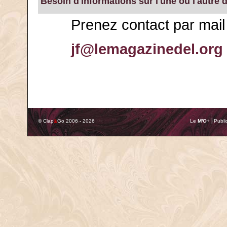
Besoin d'informations sur l'une ou l'autre 
Prenez contact par mail
jf@lemagazinedel.org
© Clap
&
Go 2006 - 2026
Le
M'O
+ ⎢Publi