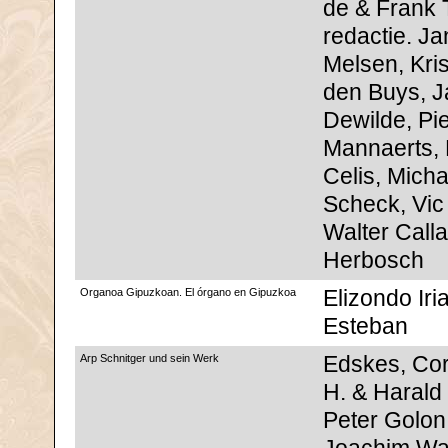
de & Frank T
redactie. Ja
Melsen, Kris
den Buys, J
Dewilde, Pie
Mannaerts, 
Celis, Micha
Scheck, Vic
Walter Calla
Herbosch
Organoa Gipuzkoan. El órgano en Gipuzkoa
Elizondo Iria
Esteban
Arp Schnitger und sein Werk
Edskes, Cor
H. & Harald
Peter Golon