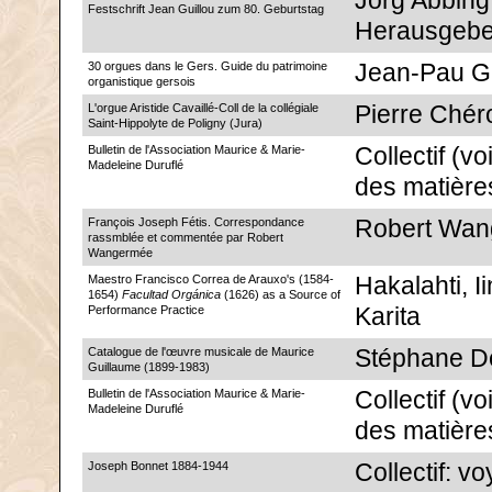
Jörg Abbing
Festschrift Jean Guillou zum 80. Geburtstag
Herausgebe
30 orgues dans le Gers. Guide du patrimoine
Jean-Pau G
organistique gersois
L'orgue Aristide Cavaillé-Coll de la collégiale
Pierre Chér
Saint-Hippolyte de Poligny (Jura)
Bulletin de l'Association Maurice & Marie-
Collectif (vo
Madeleine Duruflé
des matière
François Joseph Fétis. Correspondance
Robert Wa
rassmblée et commentée par Robert
Wangermée
Maestro Francisco Correa de Arauxo's (1584-
Hakalahti, I
1654)
Facultad Orgánica
(1626) as a Source of
Performance Practice
Karita
Catalogue de l'œuvre musicale de Maurice
Stéphane D
Guillaume (1899-1983)
Bulletin de l'Association Maurice & Marie-
Collectif (vo
Madeleine Duruflé
des matière
Joseph Bonnet 1884-1944
Collectif: vo