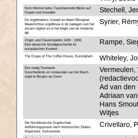
Dem Himmel nahe. Faszinierende Blicke auf
Stechell, J
Orgeln und Gewölbe
De orgelmakers Joseph en Adam Binvignat.
Syrier, Rém
Maastrichtse orgelbouw in de nadagen van het
ancien régime
en in het begin van de moderne
tijd
Orgel- und Clavierspielen 1400 - 1800.
Rampe, Sie
Eine deutsche Sozialgeschichte im
europäischen Kontext
The Organ of The Coffee House, Everingham
Whiteley, Jo
Een matig Toonwerk.
Vermeulen, 
Geschiedenis en restauratie van het Ibach-
orgel te Bergen op Zoom
(redactievoor
Ad van den 
Adriaan va
Hans Smout
Witjes
Die Norddeutsche Orgelschule.
Crivellaro, 
Aufführungspraxis nach historischen Zitaten.
Repertoire. Instrumente