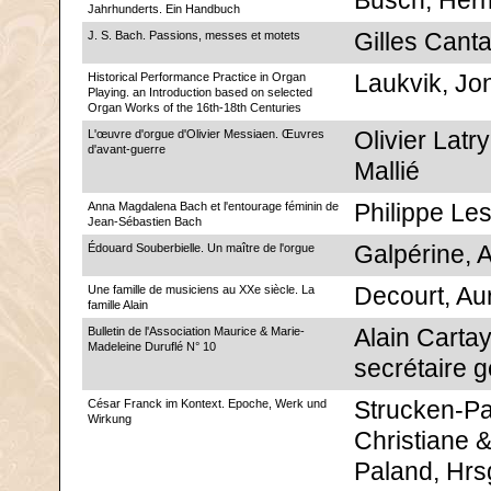
Busch, Her
Jahrhunderts. Ein Handbuch
J. S. Bach. Passions, messes et motets
Gilles Canta
Historical Performance Practice in Organ
Laukvik, Jo
Playing. an Introduction based on selected
Organ Works of the 16th-18th Centuries
L'œuvre d'orgue d'Olivier Messiaen. Œuvres
Olivier Latry
d'avant-guerre
Mallié
Anna Magdalena Bach et l'entourage féminin de
Philippe Le
Jean-Sébastien Bach
Édouard Souberbielle. Un maître de l'orgue
Galpérine, A
Une famille de musiciens au XXe siècle. La
Decourt, Aur
famille Alain
Bulletin de l'Association Maurice & Marie-
Alain Carta
Madeleine Duruflé N° 10
secrétaire g
César Franck im Kontext. Epoche, Werk und
Strucken-Pa
Wirkung
Christiane 
Paland, Hrs