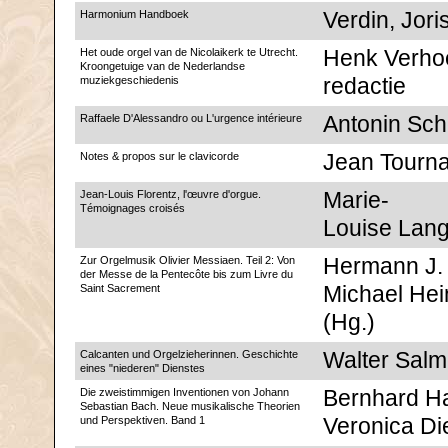
Harmonium Handboek
Verdin, Jori
Het oude orgel van de Nicolaikerk te Utrecht.
Henk Verhoe
Kroongetuige van de Nederlandse
muziekgeschiedenis
redactie
Raffaele D'Alessandro ou L'urgence intérieure
Antonin Sch
Notes & propos sur le clavicorde
Jean Tourn
Jean-Louis Florentz, l'œuvre d'orgue.
Marie-
Témoignages croisés
Louise Lang
Zur Orgelmusik Olivier Messiaen. Teil 2: Von
Hermann J.
der Messe de la Pentecôte bis zum Livre du
Saint Sacrement
Michael He
(Hg.)
Calcanten und Orgelzieherinnen. Geschichte
Walter Sal
eines "niederen" Dienstes
Die zweistimmigen Inventionen von Johann
Bernhard H
Sebastian Bach. Neue musikalische Theorien
und Perspektiven. Band 1
Veronica Di