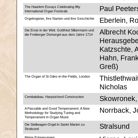
The Haarlem Essays Celebrating fifty
Paul Peeters
International Organ Festivals
Orgelregister, ihre Namen und ihre Geschichte
Eberlein, R
Die Erste in der Welt. Gottfried Silbermann und
Albrecht Ko
die Freiberger Domorgel aus dem Jahre 1714
Herausgebe
Katzschte, 
Hahn, Fran
Greß)
The Organ of St Giles-in-the-Fields, London
Thistlethwai
Nicholas
Cembalobau. Harpsichord Construction
Skowronek, 
A Passable and Good Temperament. A New
Norrback, 
Methodology for Studying Tuning and
Temperament in Organ Music
Die Stellwagen-Orgel in Sankt Marien zu
Stralsund
Stralsund
Meine Erinnerungen