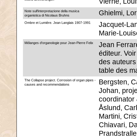
Vierne, Loui
Note sull'interpretazione della musica
Ghielmi, Lo
organistica di Nicolaus Bruhns
Ombre et Lumière. Jean Langlais 1907-1991
Jacquet-Lan
Marie-Louis
Mélanges d'organologie pour Jean-Pierre Felix
Jean Ferrar
éditeur. Voir 
des auteurs
table des m
The Collapse project. Corrosion of organ pipes -
Bergsten, C
causes and recommendations
Johan, proj
coordinator 
Åslund, Car
Martini, Cris
Chiavari, Da
Prandstralle