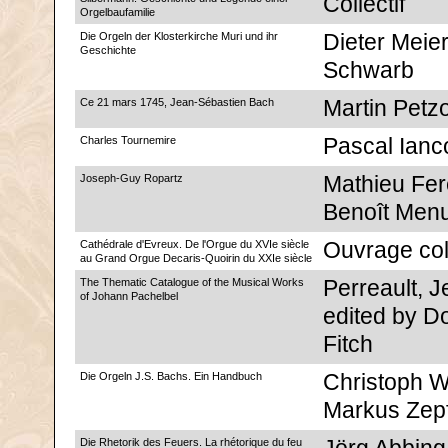
Collectif
Orgelbaufamilie
Die Orgeln der Klosterkirche Muri und ihr
Dieter Meie
Geschichte
Schwarb
Ce 21 mars 1745, Jean-Sébastien Bach
Martin Petzo
Charles Tournemire
Pascal Ianc
Joseph-Guy Ropartz
Mathieu Fer
Benoît Menu
Cathédrale d'Evreux. De l'Orgue du XVIe siècle
Ouvrage coll
au Grand Orgue Decaris-Quoirin du XXIe siècle
The Thematic Catalogue of the Musical Works
Perreault, J
of Johann Pachelbel
edited by D
Fitch
Die Orgeln J.S. Bachs. Ein Handbuch
Christoph W
Markus Zep
Die Rhetorik des Feuers. La rhétorique du feu