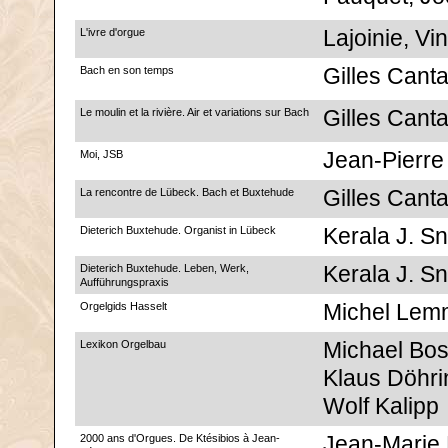
L'ivre d'orgue
Lajoinie, Vi
Bach en son temps
Gilles Canta
Le moulin et la rivière. Air et variations sur Bach
Gilles Canta
Moi, JSB
Jean-Pierre
La rencontre de Lübeck. Bach et Buxtehude
Gilles Canta
Dieterich Buxtehude. Organist in Lübeck
Kerala J. S
Dieterich Buxtehude. Leben, Werk,
Kerala J. S
Aufführungspraxis
Orgelgids Hasselt
Michel Lem
Lexikon Orgelbau
Michael Bos
Klaus Döhri
Wolf Kalipp
2000 ans d'Orgues. De Ktésibios à Jean-
Jean-Marie 