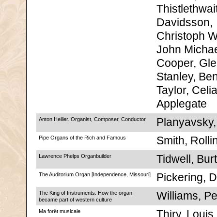
Thistlethwai
Davidsson,
Christoph Wo
John Micha
Cooper, Gl
Stanley, Ben
Taylor, Celi
Applegate
Anton Heiller. Organist, Composer, Conductor
Planyavsky,
Pipe Organs of the Rich and Famous
Smith, Rolli
Lawrence Phelps Organbuilder
Tidwell, Bur
The Auditorium Organ [Independence, Missouri]
Pickering, 
The King of Instruments. How the organ
Williams, Pe
became part of western culture
Ma forêt musicale
Thiry, Louis