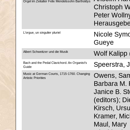
Orgel im Zeitalter Felix Mendelssohn Bartholdys
Christoph W
Peter Wollny
Herausgebe
L'orgue, un singulier pluriel
Nicole Sym
Gueye
Albert Schweitzer und die Musik
Wolf Kalipp 
Bach and the Pedal Clavichord. An Organist's
Speerstra, J
Guide
Music at German Courts, 1715-1760. Changing
Owens, Sam
Artistic Priorities
Barbara M. 
Janice B. St
(editors); Di
Kirsch, Ursu
Kramer, Mic
Maul, Mary