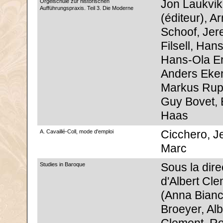
Orgelschule zur historischen
Jon Laukvik
Aufführungspraxis. Teil 3. Die Moderne
(éditeur), A
Schoof, Je
Filsell, Han
Hans-Ola Er
Anders Eke
Markus Rup
Guy Bovet, 
Haas
A. Cavaillé-Coll, mode d'emploi
Cicchero, J
Marc
Studies in Baroque
Sous la dire
d'Albert Cl
(Anna Bianco
Broeyer, Alb