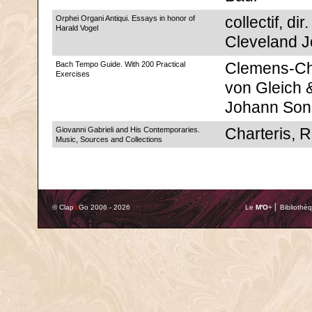
Orphei Organi Antiqui. Essays in honor of
collectif, dir.
Harald Vogel
Cleveland 
Bach Tempo Guide. With 200 Practical
Clemens-Ch
Exercises
von Gleich 
Johann Sonn
Giovanni Gabrieli and His Contemporaries.
Charteris, 
Music, Sources and Collections
© Clap
&
Go 2006 - 2026
Le
M'O
+ ⎢ Bibliothè