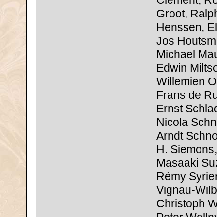
Clement, R
Groot, Ralp
Henssen, Eli
Jos Houtsm
Michael Mau
Edwin Miltsc
Willemien O
Frans de Rui
Ernst Schla
Nicola Schn
Arndt Schno
H. Siemons,
Masaaki Suz
Rémy Syrier
Vignau-Wilb
Christoph Wo