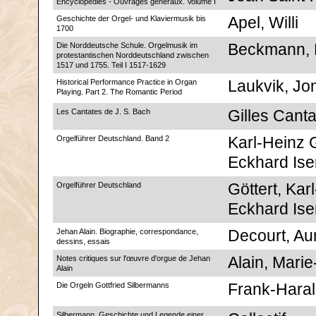
Encyclopédies - Ouvrages généraux. Volume I
Geschichte der Orgel- und Klaviermusik bis
Apel, Willi
1700
Die Norddeutsche Schule. Orgelmusik im
Beckmann, 
protestantischen Norddeutschland zwischen
1517 und 1755. Teil I 1517-1629
Historical Performance Practice in Organ
Laukvik, Jo
Playing. Part 2. The Romantic Period
Les Cantates de J. S. Bach
Gilles Canta
Orgelführer Deutschland. Band 2
Karl-Heinz G
Eckhard Is
Orgelführer Deutschland
Göttert, Kar
Eckhard Is
Jehan Alain. Biographie, correspondance,
Decourt, Aur
dessins, essais
Notes critiques sur l'œuvre d'orgue de Jehan
Alain, Marie
Alain
Die Orgeln Gottfried Silbermanns
Frank-Hara
Silbermann. Geschichte und Legende einer