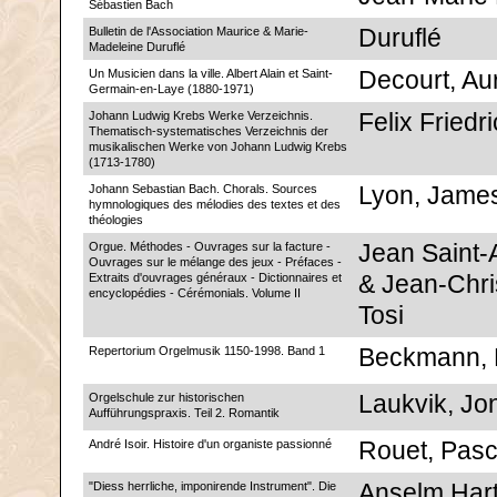
Sébastien Bach
Bulletin de l'Association Maurice & Marie-
Duruflé
Madeleine Duruflé
Un Musicien dans la ville. Albert Alain et Saint-
Decourt, Aur
Germain-en-Laye (1880-1971)
Johann Ludwig Krebs Werke Verzeichnis.
Felix Friedr
Thematisch-systematisches Verzeichnis der
musikalischen Werke von Johann Ludwig Krebs
(1713-1780)
Johann Sebastian Bach. Chorals. Sources
Lyon, Jame
hymnologiques des mélodies des textes et des
théologies
Orgue. Méthodes - Ouvrages sur la facture -
Jean Saint
Ouvrages sur le mélange des jeux - Préfaces -
Extraits d'ouvrages généraux - Dictionnaires et
& Jean-Chri
encyclopédies - Cérémonials. Volume II
Tosi
Repertorium Orgelmusik 1150-1998. Band 1
Beckmann, 
Orgelschule zur historischen
Laukvik, Jo
Aufführungspraxis. Teil 2. Romantik
André Isoir. Histoire d'un organiste passionné
Rouet, Pasc
"Diess herrliche, imponirende Instrument". Die
Anselm Hart