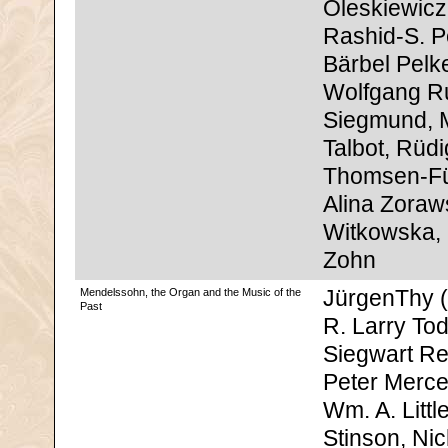
Oleskiewicz
Rashid-S. P
Bärbel Pelke
Wolfgang Ru
Siegmund, 
Talbot, Rüdi
Thomsen-Fü
Alina Zoraw
Witkowska,
Zohn
Mendelssohn, the Organ and the Music of the
JürgenThy (e
Past
R. Larry Tod
Siegwart Re
Peter Merce
Wm. A. Littl
Stinson, Ni