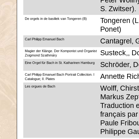
Peter Wolln
S. Zwitser).
De orgels in de basiliek van Tongeren (B)
Tongeren (
Ponet)
Carl Philipp Emanuel Bach
Cantagrel, G
Magier der Klänge. Der Komponist und Organist
Susteck,, D
Zsigmond Szathmáry
Eine Orgel für Bach in St. Katharinen Hamburg
Schröder, D
Carl Philipp Emanuel Bach Portrait Collection. I
Annette Ric
Catalogue; II. Plates
Les orgues de Bach
Wolff, Chirs
Markus Zepf
Traduction 
français par
Paule Fribo
Philippe Gau