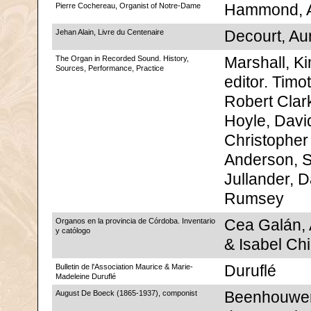
Pierre Cochereau, Organist of Notre-Dame
Hammond, 
Jehan Alain, Livre du Centenaire
Decourt, Aur
The Organ in Recorded Sound. History,
Marshall, Ki
Sources, Performance, Practice
editor. Timo
Robert Clark
Hoyle, Davi
Christopher
Anderson, S
Jullander, D
Rumsey
Organos en la provincia de Córdoba. Inventario
Cea Galán,
y católogo
& Isabel Chi
Bulletin de l'Association Maurice & Marie-
Duruflé
Madeleine Duruflé
August De Boeck (1865-1937), componist
Beenhouwer