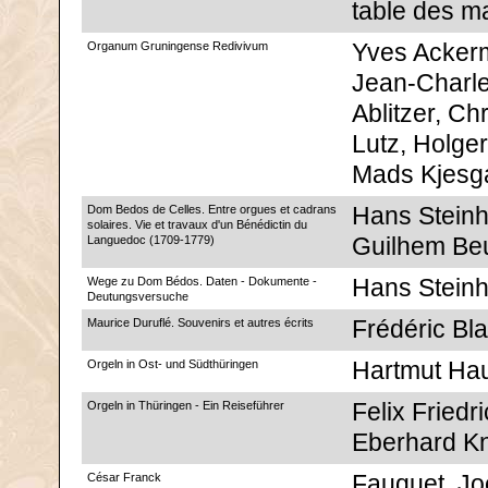
table des m
Organum Gruningense Redivivum
Yves Acker
Jean-Charl
Ablitzer, Chr
Lutz, Holger
Mads Kjesg
Dom Bedos de Celles. Entre orgues et cadrans
Hans Stein
solaires. Vie et travaux d'un Bénédictin du
Languedoc (1709-1779)
Guilhem Be
Wege zu Dom Bédos. Daten - Dokumente -
Hans Stein
Deutungsversuche
Maurice Duruflé. Souvenirs et autres écrits
Frédéric Bl
Orgeln in Ost- und Südthüringen
Hartmut Ha
Orgeln in Thüringen - Ein Reiseführer
Felix Friedr
Eberhard Kn
César Franck
Fauquet, Jo