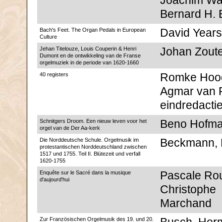
Joachim Wal
Bernard H.
Bach's Feet. The Organ Pedals in European
David Years
Culture
Jehan Titelouze, Louis Couperin & Henri
Johan Zoute
Dumont en de ontwikkeling van de Franse
orgelmuziek in de periode van 1620-1660
40 registers
Romke Hoog
Agmar van R
eindredacti
Schnitgers Droom. Een nieuw leven voor het
Beno Hofm
orgel van de Der Aa-kerk
Die Norddeutsche Schule. Orgelmusik im
Beckmann, 
protestantischen Norddeutschland zwischen
1517 und 1755. Teil II. Blütezeit und verfall
1620-1755
Enquête sur le Sacré dans la musique
Pascale Rou
d'aujourd'hui
Christophe
Marchand
Zur Französischen Orgelmusik des 19. und 20.