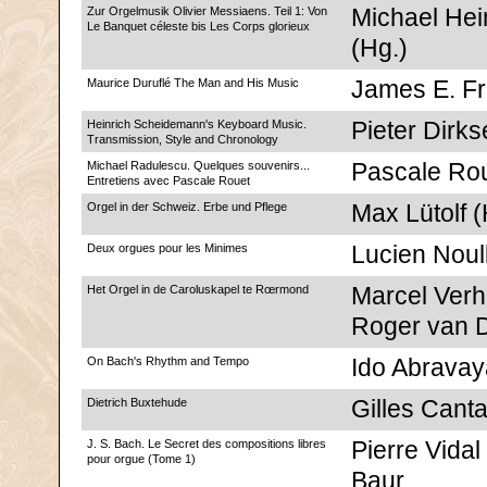
Zur Orgelmusik Olivier Messiaens. Teil 1: Von
Michael He
Le Banquet céleste bis Les Corps glorieux
(Hg.)
Maurice Duruflé The Man and His Music
James E. Fr
Heinrich Scheidemann's Keyboard Music.
Pieter Dirk
Transmission, Style and Chronology
Michael Radulescu. Quelques souvenirs...
Pascale Ro
Entretiens avec Pascale Rouet
Orgel in der Schweiz. Erbe und Pflege
Max Lütolf (
Deux orgues pour les Minimes
Lucien Noul
Het Orgel in de Caroluskapel te Rœrmond
Marcel Ver
Roger van D
On Bach's Rhythm and Tempo
Ido Abravay
Dietrich Buxtehude
Gilles Canta
J. S. Bach. Le Secret des compositions libres
Pierre Vidal
pour orgue (Tome 1)
Baur