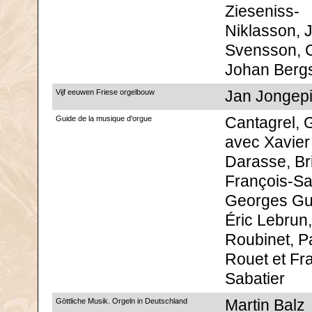
Zieseniss-
Niklasson, 
Svensson, C
Johan Berg
Vijf eeuwen Friese orgelbouw
Jan Jongepi
Guide de la musique d'orgue
Cantagrel, G
avec Xavier
Darasse, Bri
François-Sa
Georges Gui
Éric Lebrun
Roubinet, P
Rouet et Fr
Sabatier
Göttliche Musik. Orgeln in Deutschland
Martin Balz