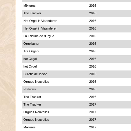
Mixtures
2016
The Tracker
2016
Het Orgel in Vlaanderen
2016
Het Orgel in Vlaanderen
2016
La Tribune de l'Orgue
2016
Orgelkunst
2016
Ars Organi
2016
het Orgel
2016
het Orgel
2016
Bulletin de liaison
2016
Orgues Nouvelles
2016
Préludes
2016
The Tracker
2016
The Tracker
2017
Orgues Nouvelles
2017
Orgues Nouvelles
2017
Mixtures
2017