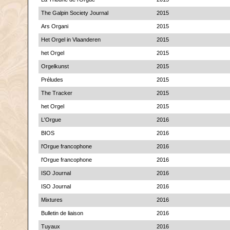
The Galpin Society Journal
2015
Ars Organi
2015
Het Orgel in Vlaanderen
2015
het Orgel
2015
Orgelkunst
2015
Préludes
2015
The Tracker
2015
het Orgel
2015
L'Orgue
2016
BIOS
2016
l'Orgue francophone
2016
l'Orgue francophone
2016
ISO Journal
2016
ISO Journal
2016
Mixtures
2016
Bulletin de liaison
2016
Tuyaux
2016