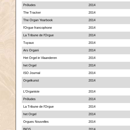
Préludes
2014
The Tracker
2014
The Organ Yearbook
2014
l'Orgue francophone
2014
La Tribune de l'Orgue
2014
Tuyaux
2014
Ars Organi
2014
Het Orgel in Vlaanderen
2014
het Orgel
2014
ISO Journal
2014
Orgelkunst
2014
L'Organiste
2014
Préludes
2014
La Tribune de l'Orgue
2014
het Orgel
2014
Orgues Nouvelles
2014
BIOS
2014