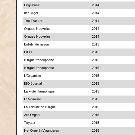
Orgelkunst
2014
het Orgel
2014
The Tracker
2014
Orgues Nouvelles
2014
Orgues Nouvelles
2014
Bulletin de liaison
2015
BIOS
2015
l'Orgue francophone
2015
l'Orgue francophone
2015
L'Organiste
2015
ISO Journal
2015
La Flûte Harmonique
2015
L'Organiste
2015
La Tribune de l'Orgue
2015
Ars Organi
2015
Tuyaux
2015
Het Orgel in Vlaanderen
2015