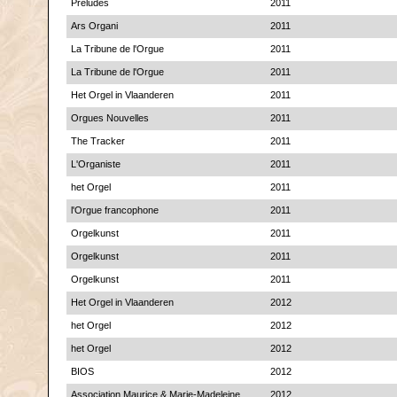
Préludes
2011
Ars Organi
2011
La Tribune de l'Orgue
2011
La Tribune de l'Orgue
2011
Het Orgel in Vlaanderen
2011
Orgues Nouvelles
2011
The Tracker
2011
L'Organiste
2011
het Orgel
2011
l'Orgue francophone
2011
Orgelkunst
2011
Orgelkunst
2011
Orgelkunst
2011
Het Orgel in Vlaanderen
2012
het Orgel
2012
het Orgel
2012
BIOS
2012
Association Maurice & Marie-Madeleine
2012