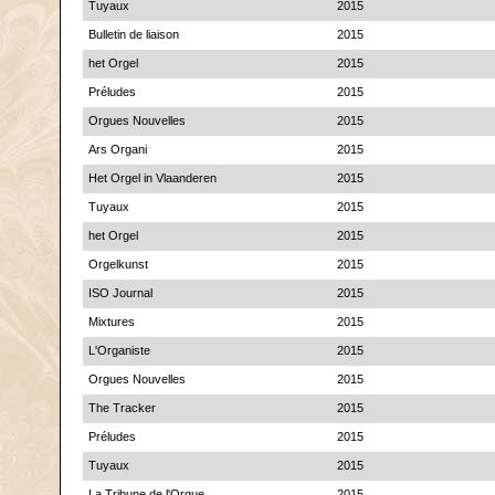
Tuyaux
2015
Bulletin de liaison
2015
het Orgel
2015
Préludes
2015
Orgues Nouvelles
2015
Ars Organi
2015
Het Orgel in Vlaanderen
2015
Tuyaux
2015
het Orgel
2015
Orgelkunst
2015
ISO Journal
2015
Mixtures
2015
L'Organiste
2015
Orgues Nouvelles
2015
The Tracker
2015
Préludes
2015
Tuyaux
2015
La Tribune de l'Orgue
2015