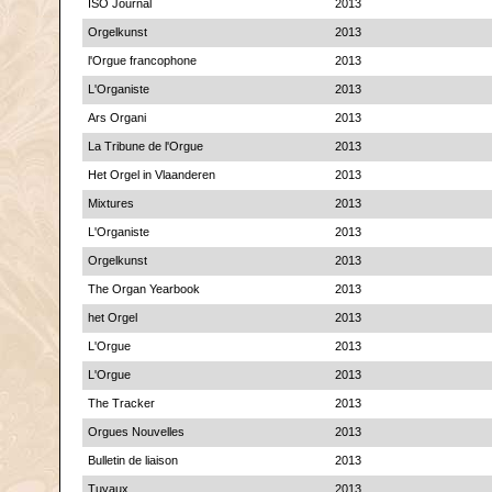
ISO Journal
2013
Orgelkunst
2013
l'Orgue francophone
2013
L'Organiste
2013
Ars Organi
2013
La Tribune de l'Orgue
2013
Het Orgel in Vlaanderen
2013
Mixtures
2013
L'Organiste
2013
Orgelkunst
2013
The Organ Yearbook
2013
het Orgel
2013
L'Orgue
2013
L'Orgue
2013
The Tracker
2013
Orgues Nouvelles
2013
Bulletin de liaison
2013
Tuyaux
2013