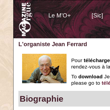
Le M’O+
[Sic]
L'organiste Jean Ferrard
Pour
télécharge
rendez-vous à l
To
download
Jea
please go to
tél
Biographie