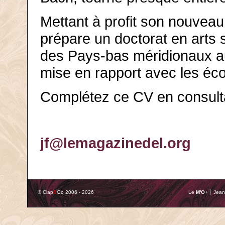
Mettant à profit son nouveau 
prépare un doctorat en arts
des Pays-bas méridionaux au 
mise en rapport avec les éco
Complétez ce CV en consulta
jf@lemagazinedel.org
© Clap
&
Go 2006 - 2026
Le
M'O
+ ⎢ Jean