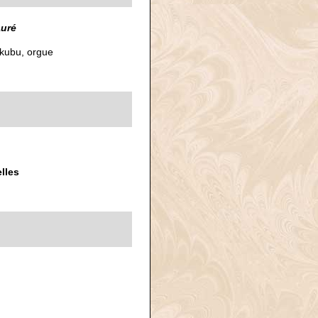
auré
okubu, orgue
lles