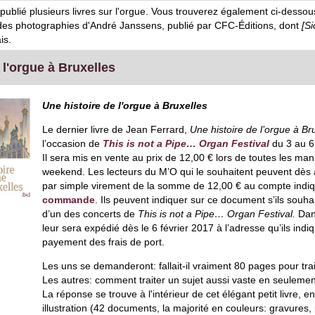
publié plusieurs livres sur l'orgue. Vous trouverez également ci-dessou
r des photographies d'André Janssens, publié par CFC-Éditions, dont
[Si
is.
 l'orgue à Bruxelles
Une histoire de l'orgue à Bruxelles
Le dernier livre de Jean Ferrard,
Une histoire de l’orgue à Br
l’occasion de
This is not a Pipe… Organ Festival
du 3 au 6 
Il sera mis en vente au prix de 12,00 € lors de toutes les man
weekend. Les lecteurs du M’O qui le souhaitent peuvent dès à 
par simple virement de la somme de 12,00 € au compte indiq
commande
. Ils peuvent indiquer sur ce document s’ils souhai
d’un des concerts de
This is not a Pipe… Organ Festival.
Dans
leur sera expédié dès le 6 février 2017 à l’adresse qu’ils in
payement des frais de port.
Les uns se demanderont: fallait-il vraiment 80 pages pour trait
Les autres: comment traiter un sujet aussi vaste en seuleme
La réponse se trouve à l'intérieur de cet élégant petit livre, 
illustration (42 documents, la majorité en couleurs: gravures,