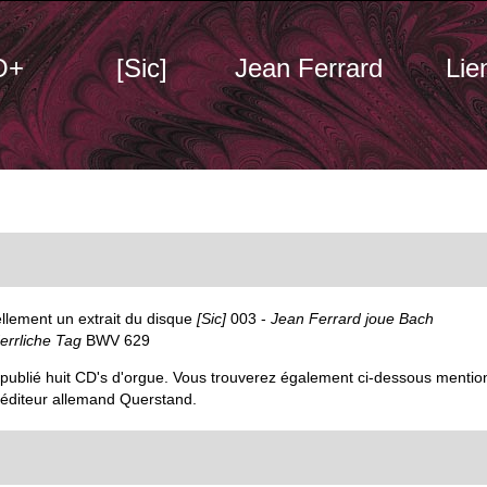
O+
[Sic]
Jean Ferrard
Lie
llement un extrait du disque
[Sic]
003 -
Jean Ferrard joue Bach
errliche Tag
BWV 629
publié huit CD's d'orgue. Vous trouverez également ci-dessous mentio
'éditeur allemand Querstand.