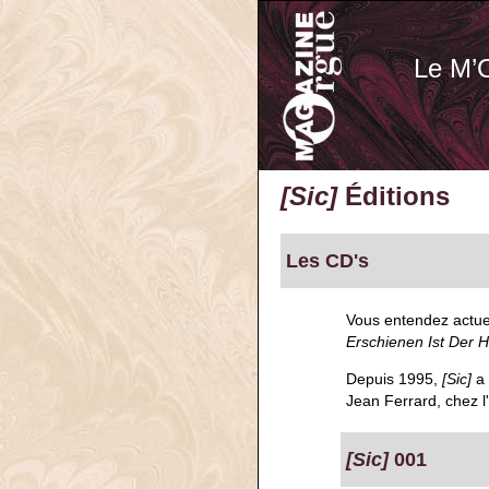
Le M’
[Sic]
Éditions
Les CD's
Vous entendez actue
Erschienen Ist Der H
Depuis 1995,
[Sic]
a 
Jean Ferrard, chez l
[Sic]
001