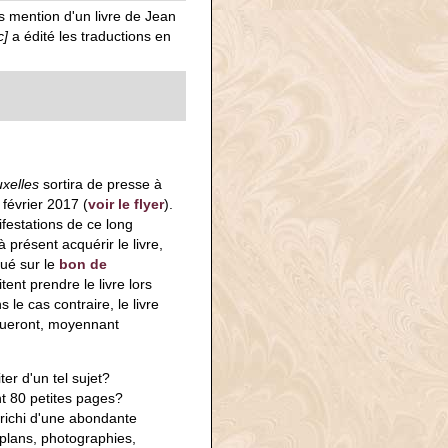
s mention d'un livre de Jean
c]
a édité les traductions en
uxelles
sortira de presse à
février 2017 (
voir le flyer
).
ifestations de ce long
présent acquérir le livre,
ué sur le
bon de
tent prendre le livre lors
 le cas contraire, le livre
diqueront, moyennant
er d'un tel sujet?
nt 80 petites pages?
enrichi d'une abondante
 plans, photographies,