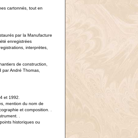
mes cartonnés, tout en
estaurés par la Manufacture
été enregistrées
gistrations, interprètes,
chantiers de construction,
964 par André Thomas,
4 et 1992.
ués, mention du nom de
iscographie et composition. .
strument. .
points historiques ou