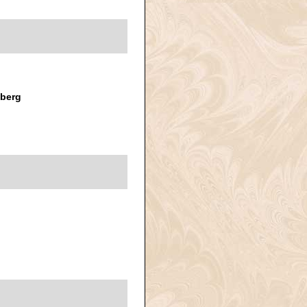
iberg
h