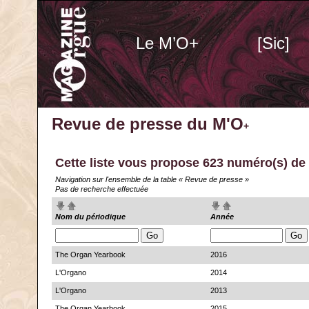
Le M’O+
[Sic]
Revue de presse du M'O
+
Cette liste vous propose 623 numéro(s)
de 
Navigation sur l'ensemble de la table « Revue de presse »
Pas de recherche effectuée
Nom du périodique
Année
The Organ Yearbook
2016
L'Organo
2014
L'Organo
2013
The Organ Yearbook
2015