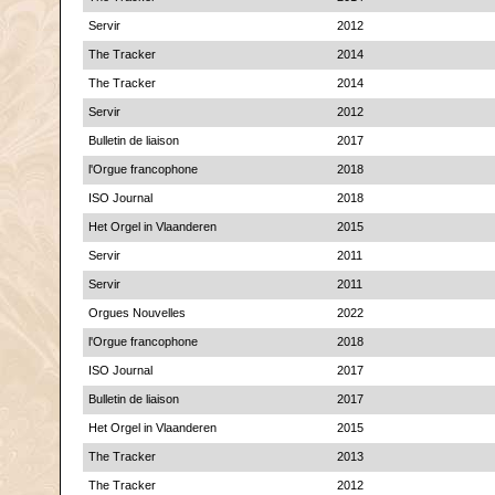
Servir
2012
The Tracker
2014
The Tracker
2014
Servir
2012
Bulletin de liaison
2017
l'Orgue francophone
2018
ISO Journal
2018
Het Orgel in Vlaanderen
2015
Servir
2011
Servir
2011
Orgues Nouvelles
2022
l'Orgue francophone
2018
ISO Journal
2017
Bulletin de liaison
2017
Het Orgel in Vlaanderen
2015
The Tracker
2013
The Tracker
2012