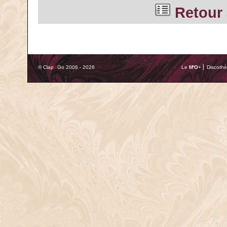
Retour 
© Clap
&
Go 2006 - 2026
Le
M'O
+ ⎢ Discothè