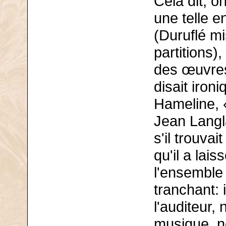
Cela dit, o
une telle e
(Duruflé mi
partitions)
des œuvres
disait iron
Hameline, 
Jean Langla
s'il trouva
qu'il a lais
l'ensemble
tranchant: 
l'auditeur,
musique, ne