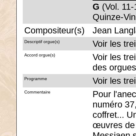
G
(Vol. 11-
Quinze-Vin
Compositeur(s)
Jean Langl
Voir les tr
Descriptif orgue(s)
Voir les tr
Accord orgue(s)
des orgues
Voir les tr
Programme
Pour l'anecd
Commentaire
numéro 37, 
coffret... U
œuvres de 
Messiaen s