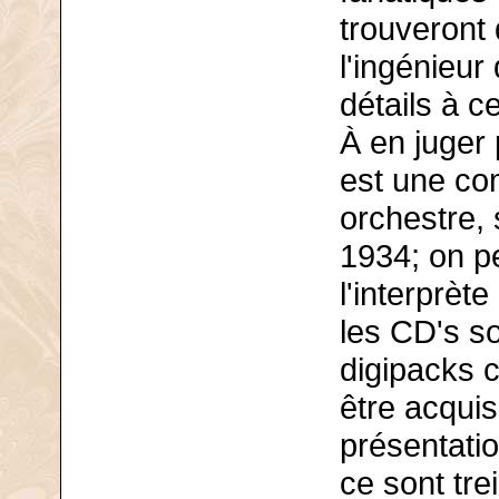
trouveront 
l'ingénieur
détails à ce
À en juger 
est une co
orchestre,
1934; on p
l'interprèt
les CD's so
digipacks 
être acqui
présentatio
ce sont tre