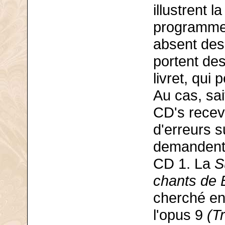
illustrent l
programme 
absent des 
portent des
livret, qui
Au cas, sai
CD's receva
d'erreurs s
demandent 
CD 1. La
S
chants de 
cherché en 
l'opus 9
(T