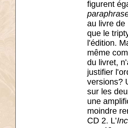
figurent ég
paraphrase
au livre d
que le tri
l'édition. 
même comm
du livret, n
justifier l'
versions? U
sur les deu
une amplif
moindre ren
CD 2. L'
Inc