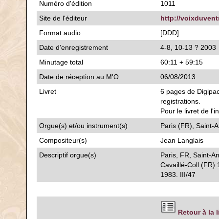
Numéro d'édition
1011
Site de l'éditeur
http://voixduven
Format audio
[DDD]
Date d'enregistrement
4-8, 10-13 ? 2003
Minutage total
60:11 + 59:15
Date de réception au M'O
06/08/2013
Livret
6 pages de Digipac
registrations.
Pour le livret de l'i
Orgue(s) et/ou instrument(s)
Paris (FR), Saint-
Compositeur(s)
Jean Langlais
Descriptif orgue(s)
Paris, FR, Saint-A
Cavaillé-Coll (FR)
1983. III/47
Retour à la 