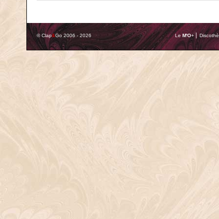
© Clap
&
Go 2006 - 2026
Le
M'O
+ ⎢ Discothè