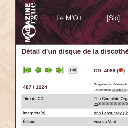
Le M’O+
[Sic]
Détail d'un disque de la discot
CD_4089 (
)
Navigation sur l'ensemble
487 / 1024
Les mentions
soulignées
i
Titre du CD
The Complete Orga
22
Interprète(s)
Ann Labounsky (U
Éditeur
Voix du Vent