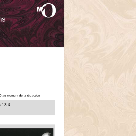
ns
O au moment de la rédaction
s 13 &