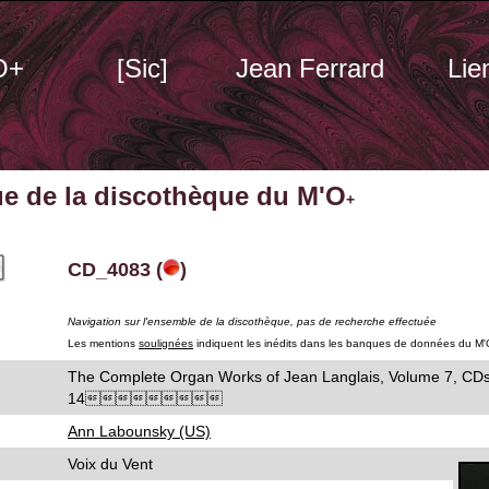
O+
[Sic]
Jean Ferrard
Lie
ue de la discothèque du M'O
+
CD_4083 (
)
Navigation sur l'ensemble de la discothèque, pas de recherche effectuée
Les mentions
soulignées
indiquent les inédits dans les banques de données du M'
The Complete Organ Works of Jean Langlais, Volume 7, CD
14
Ann Labounsky (US)
Voix du Vent