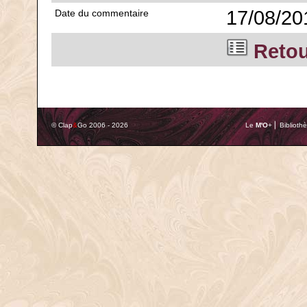
17/08/20
Date du commentaire
Retour
© Clap
&
Go 2006 - 2026
Le
M'O
+ ⎢ Biblioth