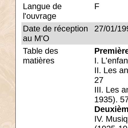
Langue de
F
l'ouvrage
Date de réception
27/01/19
au M'O
Table des
Première
matières
I. L'enfa
II. Les a
27
III. Les
1935). 5
Deuxième
IV. Musi