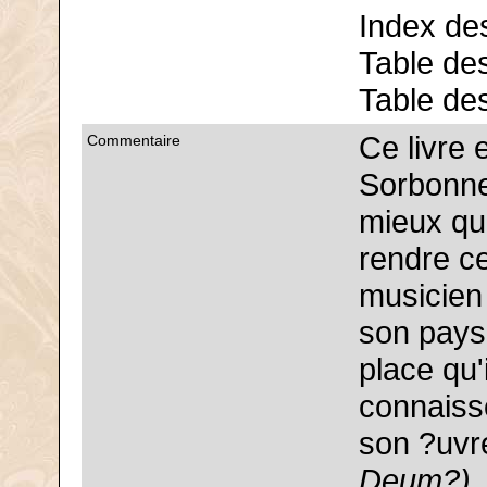
Index de
Table des
Table de
Ce livre 
Commentaire
Sorbonne
mieux qu
rendre c
musicien
son pays 
place qu'
connaisso
son ?uvr
Deum?),