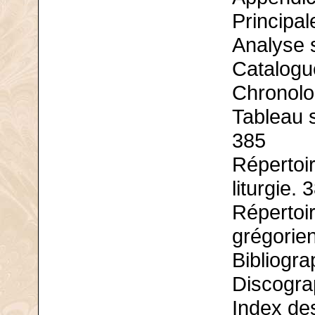
Principal
Analyse 
Catalogu
Chronolog
Tableau 
385
Répertoi
liturgie. 
Répertoi
grégorie
Bibliogra
Discogra
Index de