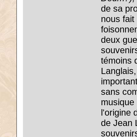
de sa pro
nous fait
foisonnem
deux gue
souvenirs
témoins d
Langlais,
important
sans comp
musique l
l'origine
de Jean L
souvenirs,