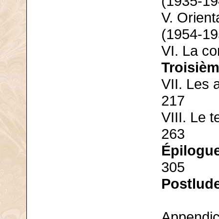
(1935-19
V. Orient
(1954-19
VI. La c
Troisièm
VII. Les
217
VIII. Le
263
Épilogue
305
Postlud
Appendic