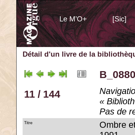
Le M’O+
[Sic]
Détail d'un livre de la bibliothè
B_0880
Navigatio
11 / 144
« Bibliot
Pas de r
Ombre et
Titre