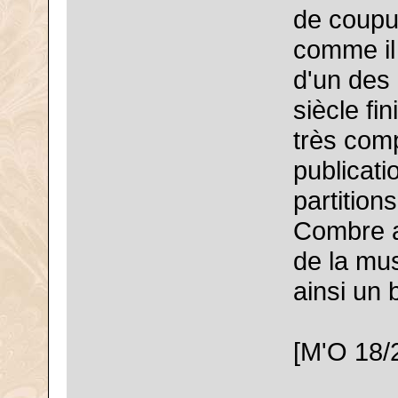
de coupu
comme il 
d'un des 
siècle fi
très comp
publicati
partition
Combre a 
de la mu
ainsi un 
[M'O 18/