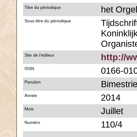
het Orge
Titre du périodique
Tijdschri
Sous-titre du périodique
Koninklij
Organist
http://w
Site de l'éditeur
0166-01
ISSN
Bimestrie
Parution
2014
Année
Juillet
Mois
110/4
Numéro