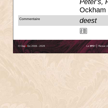
Peter's,
Ockham e
deest
Commentaire
© Clap
&
Go 2006 - 2026
Le
M'O
+ ⎢ Revue de