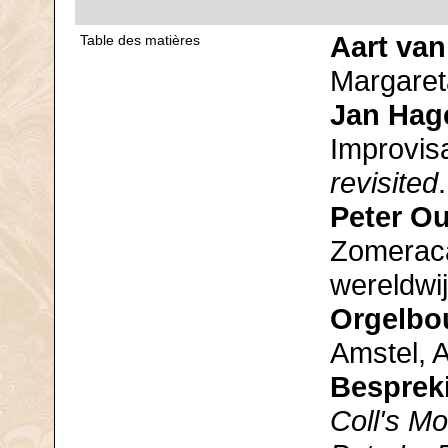
Aart va
Table des matières
Margaret
Jan Hag
Improvis
revisited
Peter O
Zomeraca
wereldwi
Orgelbo
Amstel, 
Besprek
Coll's M