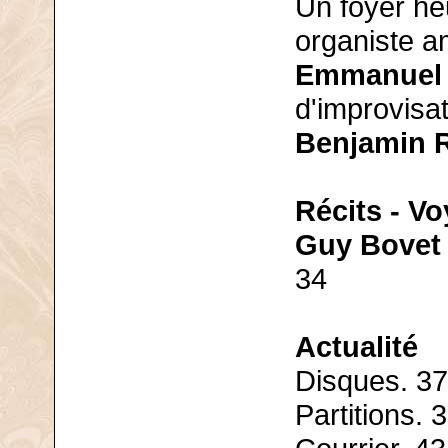
Un foyer he
organiste a
Emmanuel L
d'improvisat
Benjamin R
Récits - V
Guy Bovet
34
Actualité
Disques. 37
Partitions. 