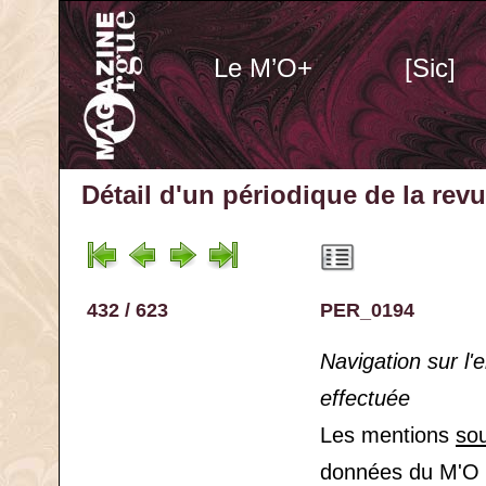
Le M’O+
[Sic]
Détail d'un périodique
de la rev
432 / 623
PER_0194
Navigation sur l
effectuée
Les mentions
so
données du M'O