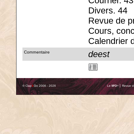
Courrier. 43
Divers. 44
Revue de p
Cours, conc
Calendrier 
deest
Commentaire
© Clap
&
Go 2006 - 2026
Le
M'O
+ ⎢ Revue de