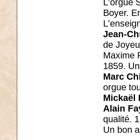
L'orgue 
Boyer. En
L'enseig
Jean-Ch
de Joyeu
Maxime F
1859. Un 
Marc Ch
orgue tou
Mickaël
Alain Fa
qualité. 
Un bon a