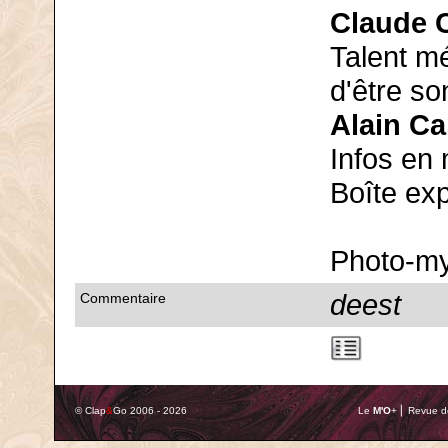
Claude 
Talent m
d'être so
Alain Ca
Infos en 
Boîte ex
Photo-my
deest
Commentaire
© Clap
&
Go 2006 - 2026
Le
M'O
+ ⎢ Revue de