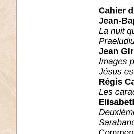
Cahier 
Jean-Ba
La nuit q
Praeludi
Jean Gi
Images p
Jésus es
Régis 
Les cara
Elisabet
Deuxièm
Saraband
Commenta