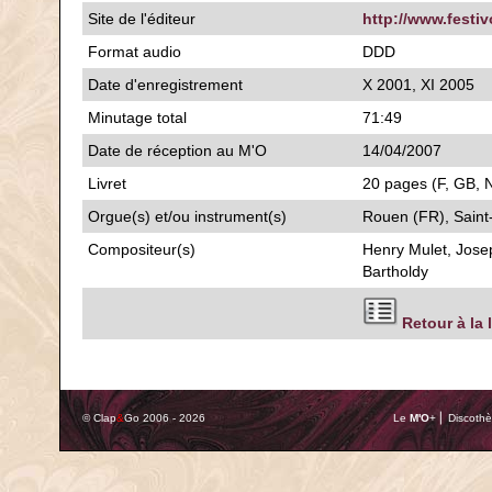
Site de l'éditeur
http://www.festiv
Format audio
DDD
Date d'enregistrement
X 2001, XI 2005
Minutage total
71:49
Date de réception au M'O
14/04/2007
Livret
20 pages (F, GB, N
Orgue(s) et/ou instrument(s)
Rouen (FR), Sain
Compositeur(s)
Henry Mulet, Jose
Bartholdy
Retour à la 
© Clap
&
Go 2006 - 2026
Le
M'O
+ ⎢ Discothè