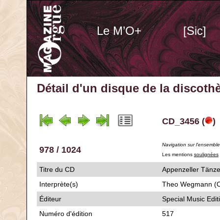
Le M’O+
[Sic]
Détail d'un disque de la discot
CD_3456 (
)
Navigation sur l'ensembl
978 / 1024
Les mentions
soulignées
Titre du CD
Appenzeller 
Interprète(s)
Theo Wegmann (
Éditeur
Special Music Edit
Numéro d'édition
517