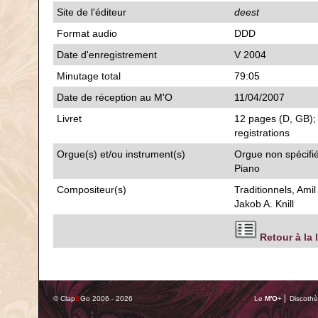
Site de l'éditeur
deest
Format audio
DDD
Date d'enregistrement
V 2004
Minutage total
79:05
Date de réception au M'O
11/04/2007
Livret
12 pages (D, GB); 
registrations
Orgue(s) et/ou instrument(s)
Orgue non spécifi
Piano
Compositeur(s)
Traditionnels, Amil
Jakob A. Knill
Retour à la 
© Clap
&
Go 2006 - 2026
Le
M'O
+ ⎢ Discothè