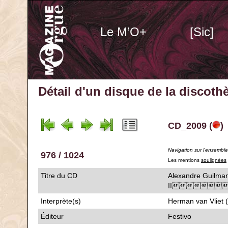
Le M’O+
[Sic]
Détail d'un disque de la discot
CD_2009 (
)
Navigation sur l'ensembl
976 / 1024
Les mentions
soulignées
Titre du CD
Alexandre Guilmant
II
Interprète(s)
Herman van Vliet 
Éditeur
Festivo