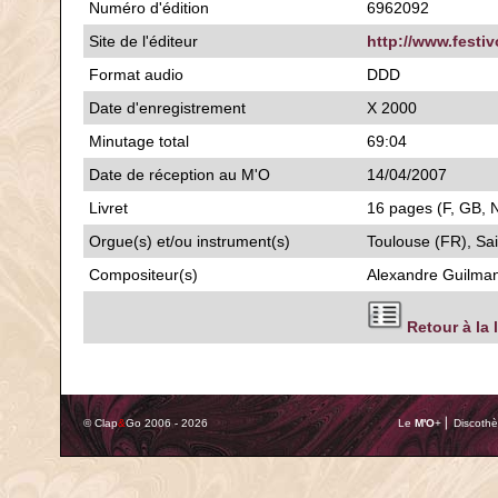
Numéro d'édition
6962092
Site de l'éditeur
http://www.festiv
Format audio
DDD
Date d'enregistrement
X 2000
Minutage total
69:04
Date de réception au M'O
14/04/2007
Livret
16 pages (F, GB, N
Orgue(s) et/ou instrument(s)
Toulouse (FR), Sai
Compositeur(s)
Alexandre Guilma
Retour à la 
© Clap
&
Go 2006 - 2026
Le
M'O
+ ⎢ Discothè