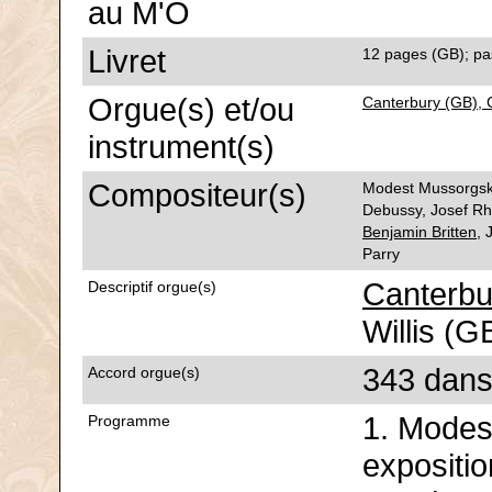
au M'O
Livret
12 pages (GB); pas
Orgue(s) et/ou
Canterbury (GB), 
instrument(s)
Compositeur(s)
Modest Mussorgsky
Debussy, Josef Rh
Benjamin Britten
, 
Parry
Canterbu
Descriptif orgue(s)
Willis (G
343 dans
Accord orgue(s)
1. Modes
Programme
expositi