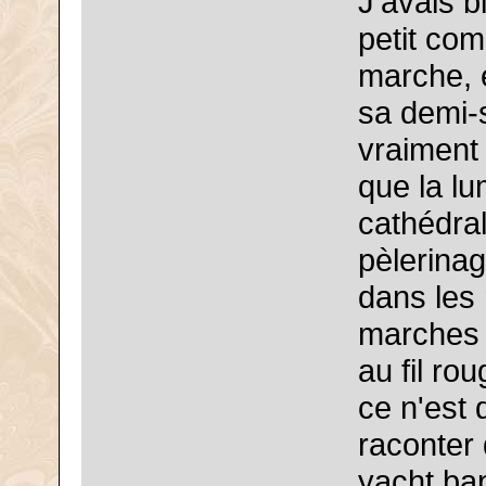
J'avais bi
petit com
marche, e
sa demi-
vraiment 
que la lu
cathédral
pèlerinag
dans les 
marches d
au fil ro
ce n'est 
raconter
yacht ba