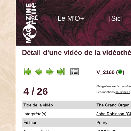
Le M’O+
[Sic]
Détail d'une vidéo de la vidéot
V_2160 (
)
Navigation sur l'ensembl
4 / 26
Les mentions
soulignées
Titre de la vidéo
The Grand Organ o
Interprète(s)
John Robinson (G
Éditeur
Priory