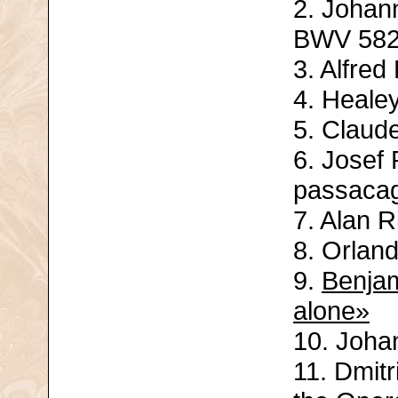
2. Johan
BWV 58
3. Alfred
4. Heale
5. Claud
6. Josef 
passacag
7. Alan R
8. Orlan
9.
Benjam
alone»
10. Joha
11. Dmit