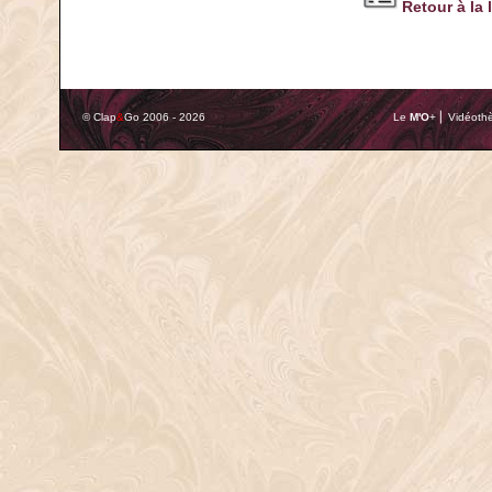
Retour à la 
© Clap
&
Go 2006 - 2026
Le
M'O
+ ⎢ Vidéothè