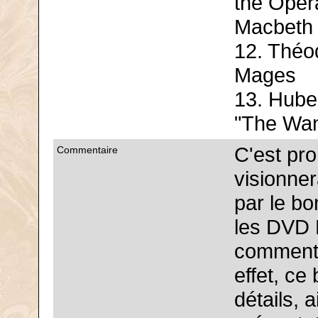
the Oper
Macbeth 
12. Théo
Mages
13. Hube
"The Wan
C'est pro
Commentaire
visionne
par le b
les DVD 
commenté
effet, c
détails, a