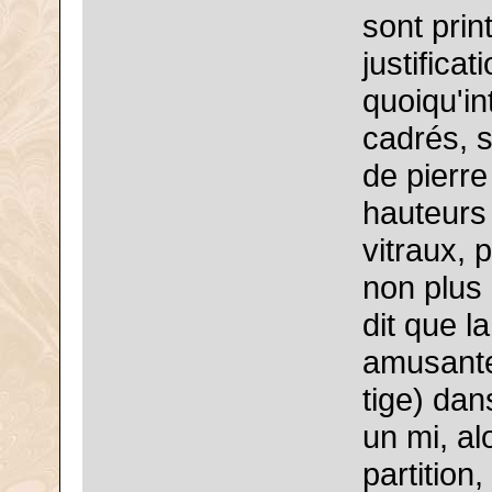
sont prin
justifica
quoiqu'i
cadrés, s
de pierr
hauteurs 
vitraux, 
non plus 
dit que l
amusante
tige) dan
un mi, al
partition,