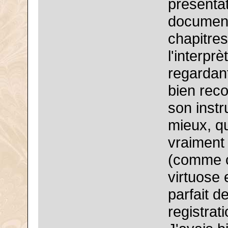
présentat
documenta
chapitres
l'interpr
regardant
bien reco
son instr
mieux, qu
vraiment
(comme c'
virtuose 
parfait 
registrat