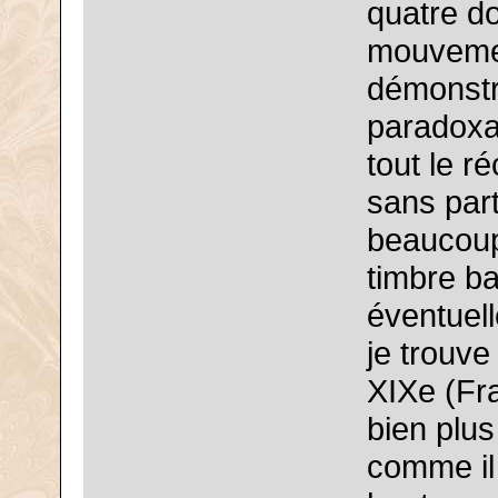
quatre do
mouvemen
démonstra
paradoxal
tout le ré
sans part
beaucoup 
timbre b
éventuel
je trouve
XIXe (Fr
bien plus
comme il 