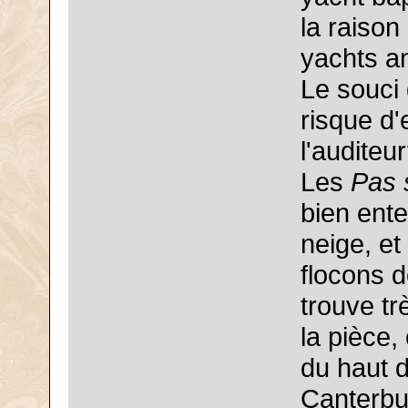
la raison
yachts a
Le souci 
risque d'
l'auditeu
Les
Pas 
bien ent
neige, et
flocons d
trouve t
la pièce,
du haut d
Canterbu