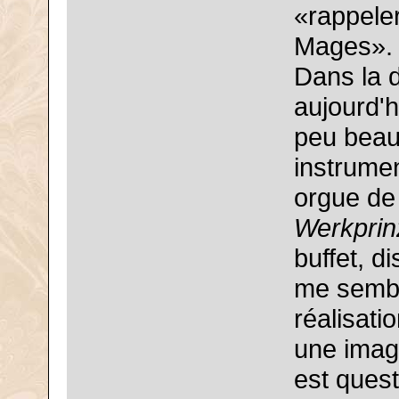
«rappeler
Mages».
Dans la d
aujourd'h
peu beau
instrumen
orgue de
Werkprin
buffet, d
me semble
réalisati
une ima
est quest