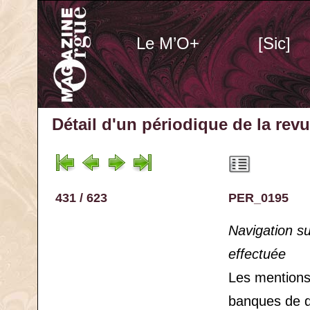
Le M’O+
[Sic]
Détail d'un périodique
de la rev
431 / 623
PER_0195
Navigation s
effectuée
Les mention
banques de 