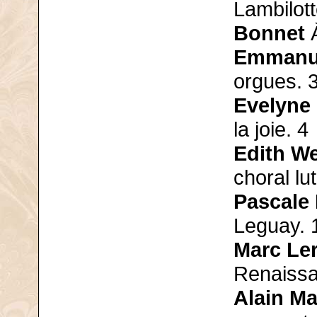
Lambilott
Bonnet
À
Emmanue
orgues. 
Evelyne
la joie. 4
Edith W
choral lu
Pascale
Leguay. 
Marc Le
Renaissa
Alain Ma