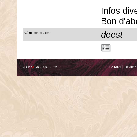
Infos div
Bon d'ab
deest
Commentaire
© Clap
&
Go 2006 - 2026
Le
M'O
+ ⎢ Revue de