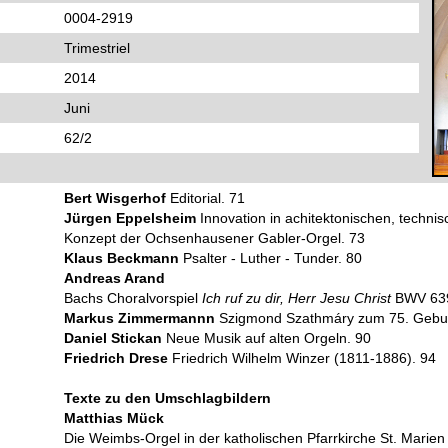
0004-2919
Trimestriel
2014
Juni
62/2
Bert Wisgerhof
Editorial. 71
Jürgen Eppelsheim
Innovation in achitektonischen, techni
Konzept der Ochsenhausener Gabler-Orgel. 73
Klaus Beckmann
Psalter - Luther - Tunder. 80
Andreas Arand
Bachs Choralvorspiel
Ich ruf zu dir, Herr Jesu Christ
BWV 639
Markus Zimmermannn
Szigmond Szathmáry zum 75. Gebur
Daniel Stickan
Neue Musik auf alten Orgeln. 90
Friedrich Drese
Friedrich Wilhelm Winzer (1811-1886). 94
Texte zu den Umschlagbildern
Matthias Mück
Die Weimbs-Orgel in der katholischen Pfarrkirche St. Marien