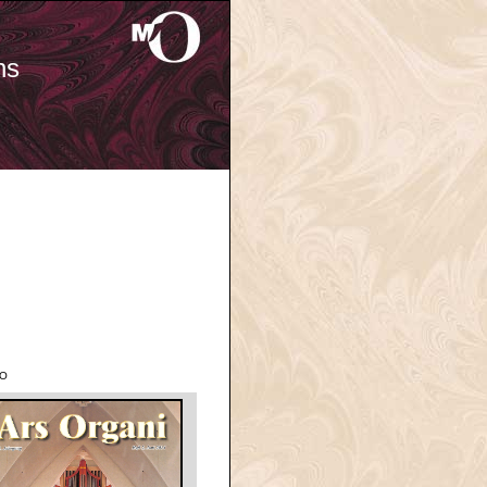
ns
'O