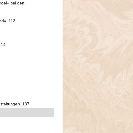
gel» bei den
nd». 113
114
staltungen. 137