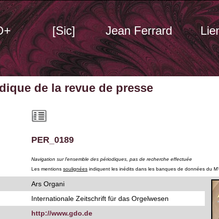
O+
[Sic]
Jean Ferrard
Lie
odique
de la revue de presse
PER_0189
Navigation sur l'ensemble des périodiques, pas de recherche effectuée
Les mentions
soulignées
indiquent les inédits dans les banques de données du M
Ars Organi
Internationale Zeitschrift für das Orgelwesen
http://www.gdo.de