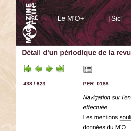
Le M’O+
[Sic]
Détail d'un périodique
de la rev
438 / 623
PER_0188
Navigation sur l'
effectuée
Les mentions
soul
données du M'O