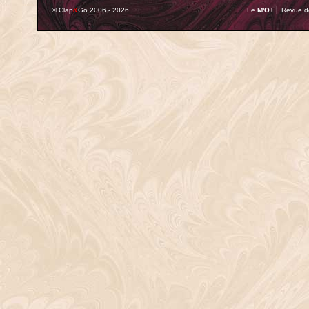
© Clap
&
Go 2006 - 2026
Le
M'O
+ ⎢ Revue de