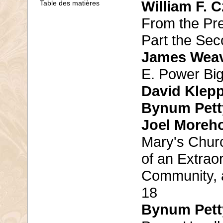
William F. 
Table des matières
From the Pre
Part the Se
James Wea
E. Power Big
David Klep
Bynum Pett
Joel Moreh
Mary's Chur
of an Extrao
Community, 
18
Bynum Pett