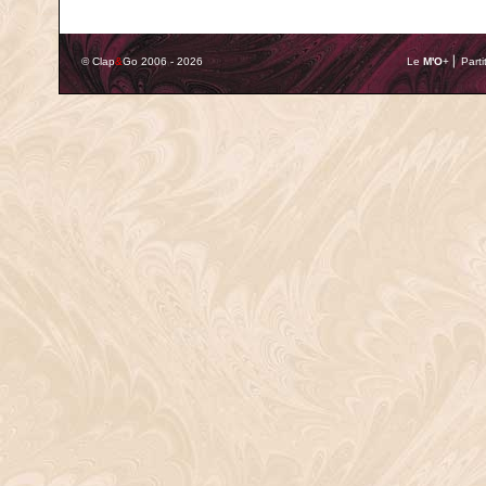
© Clap
&
Go 2006 - 2026
Le
M'O
+ ⎢ Parti