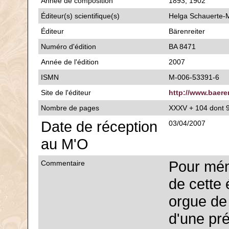
Année de composition
1893, 1902
Éditeur(s) scientifique(s)
Helga Schauerte-
Éditeur
Bärenreiter
Numéro d'édition
BA 8471
Année de l'édition
2007
ISMN
M-006-53391-6
Site de l'éditeur
http://www.baere
Nombre de pages
XXXV + 104 dont 
Date de réception
03/04/2007
au M'O
Pour mém
Commentaire
de cette 
orgue de 
d'une pré