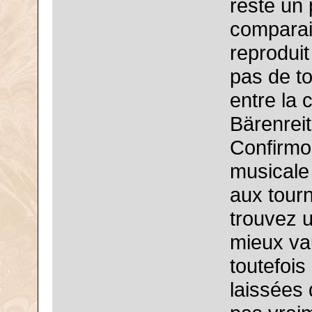
reste un
comparai
reprodui
pas de t
entre la 
Bärenreite
Confirmon
musicale 
aux tour
trouvez u
mieux vau
toutefois
laissées 