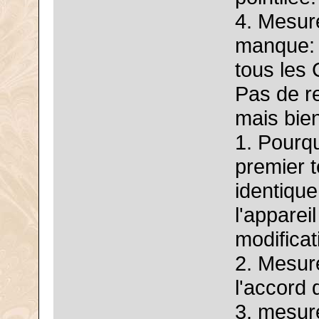
4. Mesure
manque: 
tous les 
Pas de r
mais bie
1. Pourqu
premier 
identiqu
l'apparei
modificati
2. Mesur
l'accord 
3. mesure