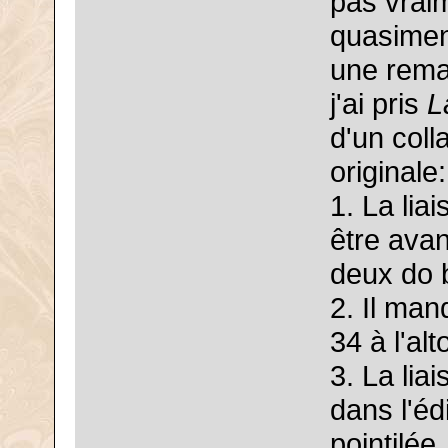
pas vraim
quasimen
une rema
j'ai pris
L
d'un coll
originale:
1. La lia
être avan
deux do 
2. Il ma
34 à l'alt
3. La lia
dans l'édi
pointilée.