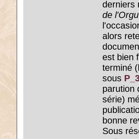
derniers
de l'Org
l'occasio
alors rete
document
est bien 
terminé (
sous
P_
parution 
série) mé
publicati
bonne re
Sous rése