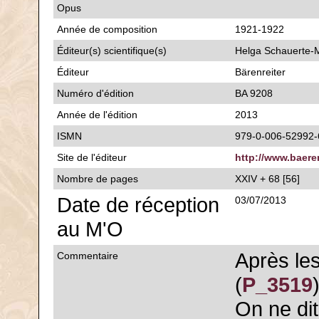
Opus
Année de composition
1921-1922
Éditeur(s) scientifique(s)
Helga Schauerte-
Éditeur
Bärenreiter
Numéro d'édition
BA 9208
Année de l'édition
2013
ISMN
979-0-006-52992-
Site de l'éditeur
http://www.baere
Nombre de pages
XXIV + 68 [56]
Date de réception
03/07/2013
au M'O
Après les
Commentaire
(
P_3519
On ne dit