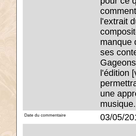
pour ce q
commentai
l'extrait
composit
manque d
ses cont
Gageons,
l'édition
permettr
une appr
musique.
03/05/20
Date du commentaire