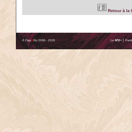
Retour à la 
© Clap
&
Go 2006 - 2026
Le
M'O
+ ⎢ Parti