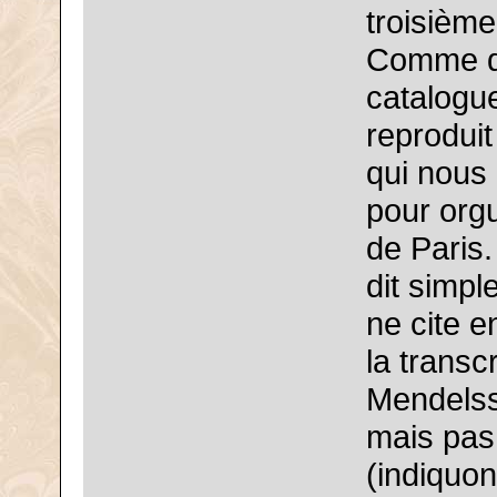
troisième
Comme dé
catalogu
reproduit
qui nous
pour orgu
de Paris.
dit simp
ne cite e
la trans
Mendels
mais pas 
(indiquo