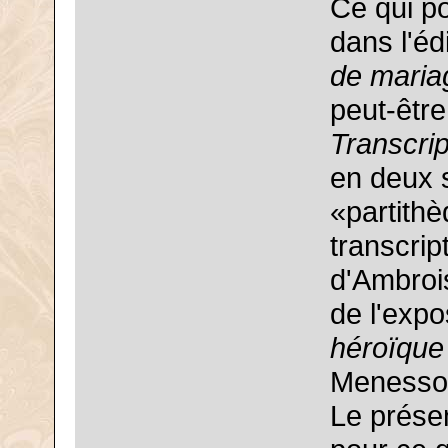
Ce qui po
dans l'éd
de maria
peut-être
Transcri
en deux s
«partith
transcrip
d'Ambrois
de l'expo
héroïque
Menesso
Le présen