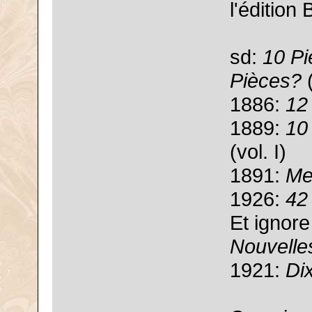
l'édition 
sd:
10 Pi
Pièces?
(
1886:
12
1889:
10
(vol. I)
1891:
Me
1926:
42
Et ignor
Nouvell
1921:
Di