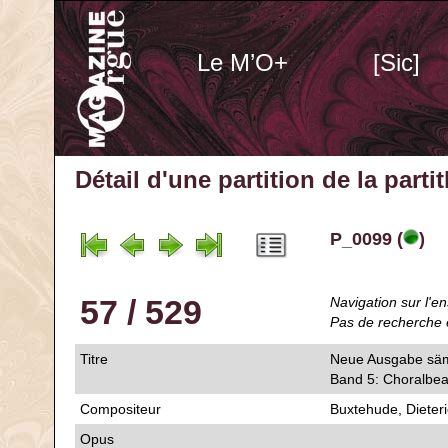
Le M’O+
[Sic]
Détail d'une partition de la part
P_0099 (
)
57 / 529
Navigation sur l'en
Pas de recherche 
Titre
Neue Ausgabe sämt
Band 5: Choralbe
Compositeur
Buxtehude, Dieter
Opus