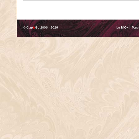
© Clap
&
Go 2006 - 2026
Le
M'O
+ ⎢ Parti