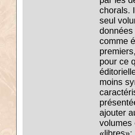
par les 
chorals. 
seul vol
données 
comme ét
premiers,
pour ce 
éditoriel
moins sy
caractéri
présenté
ajouter 
volumes 
«libres»: