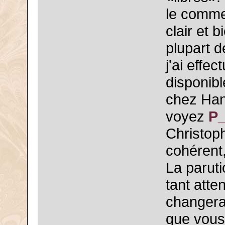
le commen
clair et 
plupart 
j'ai effec
disponibl
chez Han
voyez
P
Christoph
cohérent,
La paruti
tant atte
changera-
que vous 