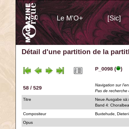
Le M’O+
[Sic]
Détail d'une partition de la part
P_0098 (
)
Navigation sur l'en
58 / 529
Pas de recherche 
Titre
Neue Ausgabe sä:m
Band 4: Choralbe
Compositeur
Buxtehude, Dieter
Opus