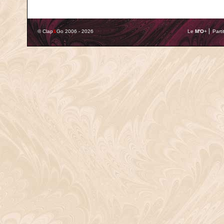
© Clap
&
Go 2006 - 2026
Le
M'O
+ ⎢ Parti