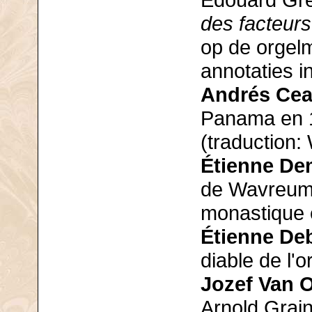
Édouard Gre
des facteurs
op de orgel
annotaties i
Andrés Ce
Panama en 1
(traduction: 
Étienne De
de Wavreumon
monastique e
Étienne De
diable de l'o
Jozef Van 
Arnold Grai