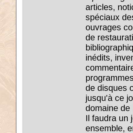
articles, not
spéciaux des
ouvrages col
de restaurat
bibliograph
inédits, inve
commentaires
programmes, 
de disques o
jusqu'à ce j
domaine de l
Il faudra un
ensemble, en