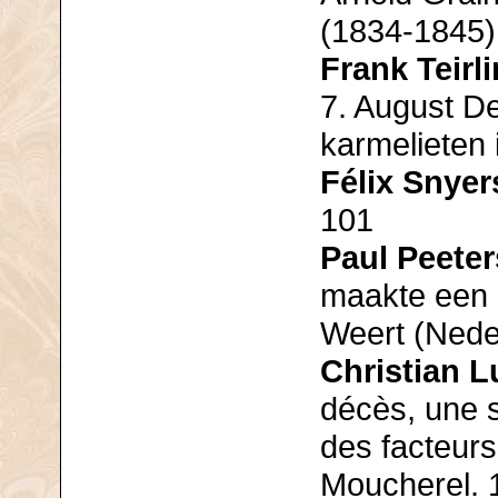
(1834-1845)
Frank Teirl
7. August D
karmelieten 
Félix Snyer
101
Paul Peeter
maakte een o
Weert (Nede
Christian L
décès, une s
des facteurs
Moucherel. 