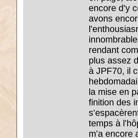
encore d'y 
avons encor
l'enthousias
innombrable
rendant comp
plus assez d
à JPF70, il c
hebdomadair
la mise en p
finition des 
s'espacèren
temps à l'hôp
m'a encore a