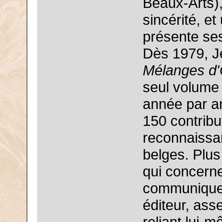
Beaux-Arts),
sincérité, et
présente se
Dès 1979, Je
Mélanges d'
seul volume p
année par a
150 contribut
reconnaissa
belges. Plus
qui concerne
communiquer!
éditeur, ass