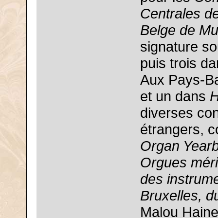
Centrales de
Belge de Mu
signature so
puis trois d
Aux Pays-Ba
et un dans
H
diverses con
étrangers,
Organ Yearb
Orgues méri
des instrum
Bruxelles, d
Malou Haine