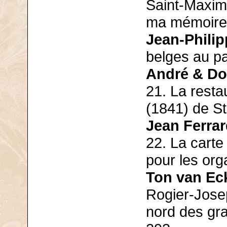
Saint-Maximi
ma mémoire
Jean-Philip
belges au pa
André & D
21. La resta
(1841) de St
Jean Ferra
22. La carte
pour les or
Ton van Ec
Rogier-Jose
nord des gr