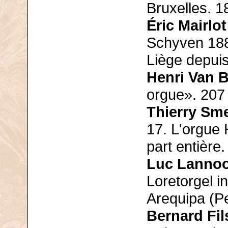
Bruxelles. 1
Éric Mairlot
Schyven 188
Liège depui
Henri Van 
orgue». 207
Thierry Sm
17. L'orgue
part entière.
Luc Lanno
Loretorgel i
Arequipa (P
Bernard Fil