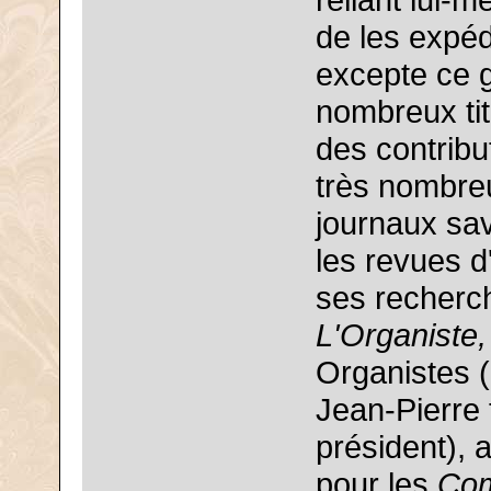
reliant lui-
de les expédi
excepte ce g
nombreux titr
des contribu
très nombre
journaux sa
les revues d'
ses recherch
L'Organiste,
Organistes 
Jean-Pierre 
président), a
pour les
Com