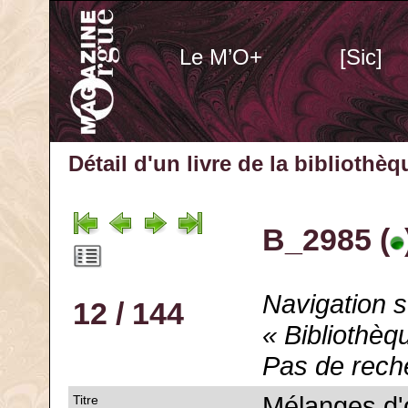
Le M’O+
[Sic]
Détail d'un livre de la bibliothè
B_2985 (
Navigation s
12 / 144
« Bibliothèq
Pas de rech
Mélanges d'o
Titre