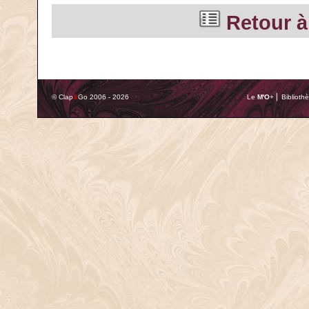
Retour à 
© Clap
&
Go 2006 - 2026
Le
M'O
+ ⎢ Biblioth