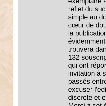
exemplaire a
reflet du su
simple au d
cœur de doub
la publicatio
évidemment 
trouvera dan
132 souscript
qui ont répo
invitation à
passés entre 
excuser l'édi
discrète et e
Merci à cet 