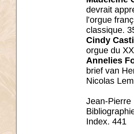
devrait appr
l'orgue fran
classique. 3
Cindy Casti
orgue du XXI
Annelies F
brief van H
Nicolas Le
Jean-Pierre
Bibliographi
Index. 441