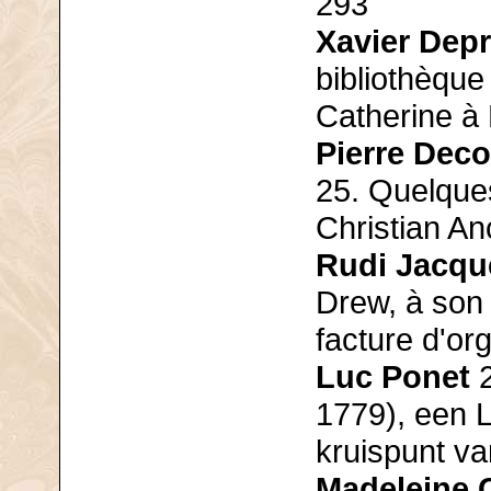
293
Xavier Dep
bibliothèque 
Catherine à 
Pierre Deco
25. Quelques 
Christian An
Rudi Jacqu
Drew, à son i
facture d'or
Luc Ponet
2
1779), een 
kruispunt va
Madeleine 