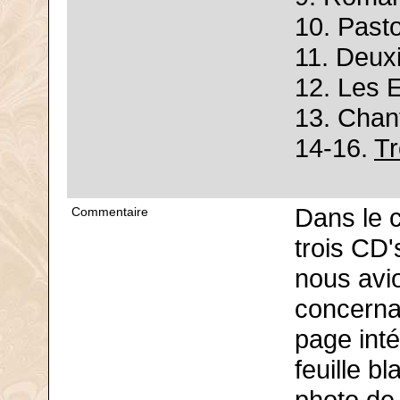
10. Pasto
11. Deux
12. Les E
13. Chant
14-16.
Tr
Dans le 
Commentaire
trois CD'
nous avi
concernan
page inté
feuille b