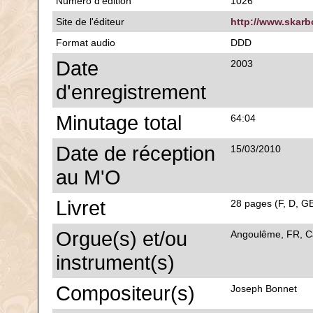
Numéro d'édition
1026
Site de l'éditeur
http://www.skarbo
Format audio
DDD
Date
2003
d'enregistrement
Minutage total
64:04
Date de réception
15/03/2010
au M'O
Livret
28 pages (F, D, GB
Orgue(s) et/ou
Angoulême, FR, Ca
instrument(s)
Compositeur(s)
Joseph Bonnet