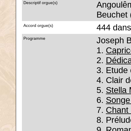
Angoulêm
Descriptif orgue(s)
Beuchet (
444 dans
Accord orgue(s)
Joseph 
Programme
1.
Capric
2.
Dédica
3. Etude 
4. Clair 
5.
Stella
6.
Songe 
7.
Chant 
8. Prélu
9. Roman