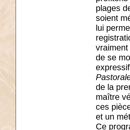
plages de
soient m
lui perme
registrat
vraiment 
de se mon
expressif
Pastoral
de la pr
maître vé
ces pièce
et un mét
Ce progr