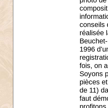
photo de
composit
informati
conseils 
réalisée 
Beuchet-D
1996 d'u
registrat
fois, on 
Soyons po
pièces et
de 11) da
faut démo
profiton