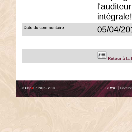
l'auditeu
intégrale!
05/04/20
Date du commentaire
Retour à la 
© Clap
&
Go 2006 - 2026
Le
M'O
+ ⎢ Discothè