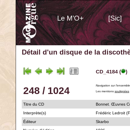
Le M’O+
[Sic]
Détail d'un disque de la discot
CD_4184 (
)
Navigation sur l'ensembl
248 / 1024
Les mentions
soulignées
Titre du CD
Bonnet. Œuvres C
Interprète(s)
Frédéric Ledroit (
Éditeur
Skarbo