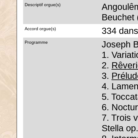
Angoulêm
Descriptif orgue(s)
Beuchet (
334 dans
Accord orgue(s)
Joseph 
Programme
1. Variat
2.
Rêveri
3.
Prélud
4. Lamen
5. Toccat
6. Noctur
7. Trois 
Stella op