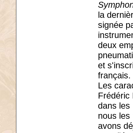
Symphon
la derniè
signée pa
instrumen
deux emp
pneumatiq
et s'insc
français.
Les carac
Frédéric 
dans les
nous les 
avons dé