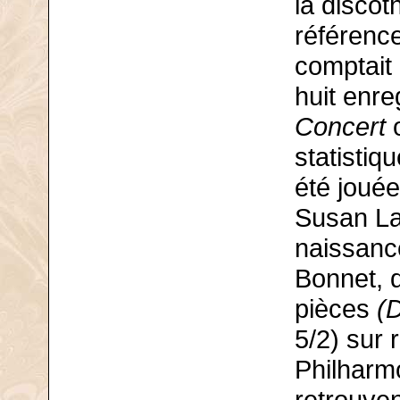
la disco
référenc
comptait
huit enr
Concert
o
statistiq
été jouée
Susan La
naissance
Bonnet, q
pièces
(
5/2) sur 
Philharmo