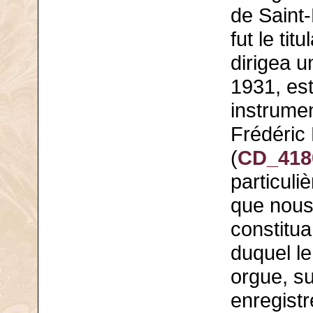
de Saint
fut le tit
dirigea u
1931, est
instrume
Frédéric 
(
CD_418
particuli
que nous 
constitua
duquel le
orgue, su
enregistr