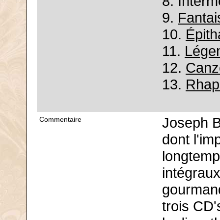
8. Interm
9.
Fantai
10.
Épith
11.
Lége
12.
Canz
13.
Rhaps
Joseph B
Commentaire
dont l'im
longtemp
intégraux
gourmande
trois CD'