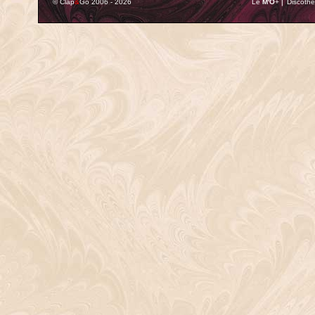
© Clap
&
Go 2006 - 2026
Le
M'O
+ ⎢ Discothè