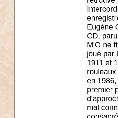
retrouve
Intercor
enregist
Eugène G
CD, paru
M'O ne f
joué par 
1911 et 1
rouleaux 
en 1986,
premier 
d'approch
mal connu
consacré