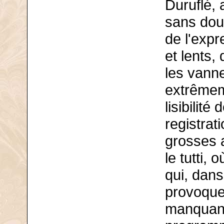
Duruflé, 
sans dou
de l'expr
et lents,
les vann
extrêmem
lisibilit
registrati
grosses 
le tutti, 
qui, dans
provoque
manquant