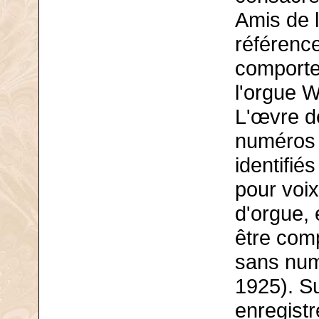
Amis de l
référenc
comporte
l'orgue W
L'œvre d
numéros 
identifié
pour voix
d'orgue,
être comp
sans num
1925). Sur
enregistr