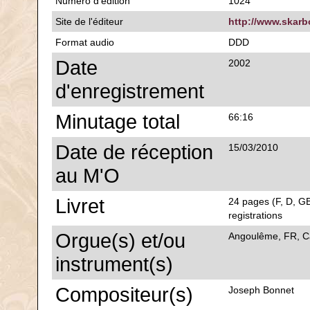
Numéro d'édition
1024
Site de l'éditeur
http://www.skarbo
Format audio
DDD
Date
2002
d'enregistrement
Minutage total
66:16
Date de réception
15/03/2010
au M'O
Livret
24 pages (F, D, GB
registrations
Orgue(s) et/ou
Angoulême, FR, Ca
instrument(s)
Compositeur(s)
Joseph Bonnet