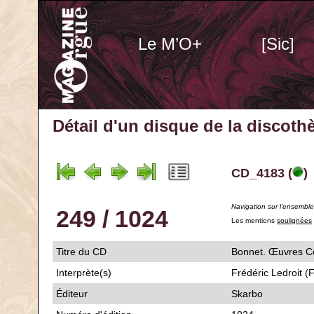
Le M’O+
[Sic]
Détail d'un disque de la discot
CD_4183 (
)
Navigation sur l'ensembl
249 / 1024
Les mentions
soulignées
Titre du CD
Bonnet. Œuvres C
Interprète(s)
Frédéric Ledroit (
Éditeur
Skarbo