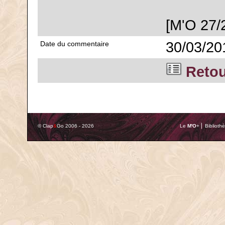
[M'O 27/
30/03/20
Date du commentaire
Retour
© Clap
&
Go 2006 - 2026
Le
M'O
+ ⎢ Biblioth