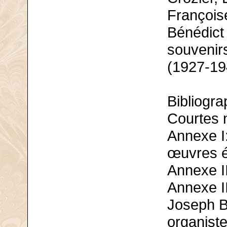
François
Bénédict
souvenir
(1927-19
Bibliogra
Courtes n
Annexe I
œuvres é
Annexe I
Annexe I
Joseph B
organist