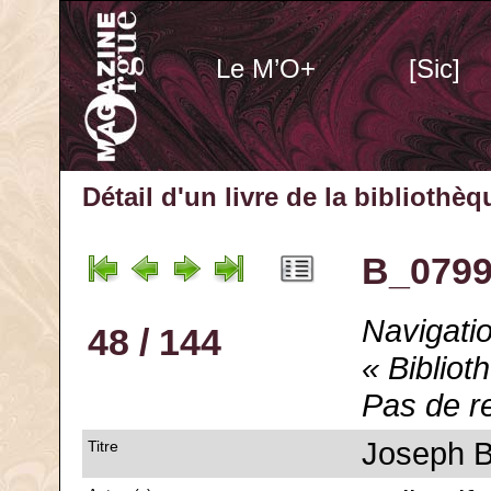
Le M’O+
[Sic]
Détail d'un livre de la bibliothè
B_0799
Navigatio
48 / 144
« Bibliot
Pas de r
Joseph B
Titre