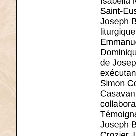
Isabella
Saint-Eu
Joseph Bo
liturgiqu
Emmanuel
Dominiqu
de Josep
exécutant
Simon Co
Casavant 
collabora
Témoigna
Joseph B
Crozier, 