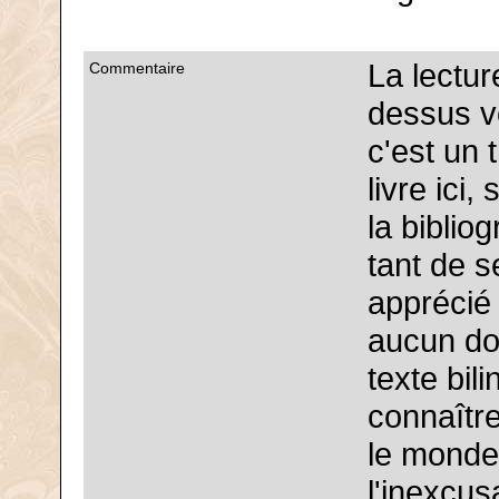
La lectur
Commentaire
dessus v
c'est un 
livre ici,
la biblio
tant de s
apprécié 
aucun dou
texte bil
connaîtr
le monde
l'inexcus