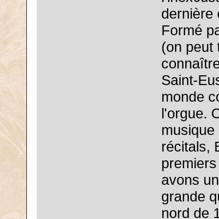
dernière 
Formé pa
(on peut 
connaîtr
Saint-Eus
monde co
l'orgue. 
musique 
récitals,
premiers
avons une
grande q
nord de 1