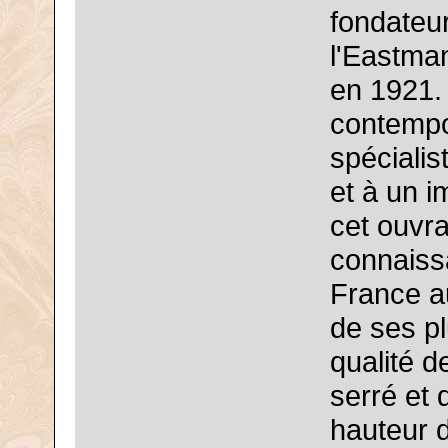
fondateu
l'Eastma
en 1921.
contempo
spéciali
et à un i
cet ouvra
connaissa
France au
de ses pl
qualité d
serré et 
hauteur d