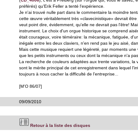
(
CD_4006
), c'est à Freiberg (sur l'orgue qui, vous le savez,
préférés) qu'Erik Feller a tenté l'expérience.
Je n'ai trouvé nulle part dans le commentaire la moindre tent
cette œuvre véritablement très «clavecinistique» devrait être
veut point dire, évidemment, qu'elle ne devrait pas l'être! Ma
instrument. Le choix d'un orgue historique se comprend aisém
était courageux, voire téméraire: la mécanique, fatiguée, d'u
inégale entre les deux claviers, n'en rend pas le jeu aisé, dan
Mais cette musique requiert une légèreté, par moments une v
que les petits instruments ou ceux dont la mécanique n'a pas
La recherche de couleurs adaptées aux trente variations, la v
sont le mérite principal de cet enregistrement dans lequel l'in
toujours à nous cacher la difficulté de l'entreprise...
[M'O 86/07]
09/09/2010
Retour à la liste des disques