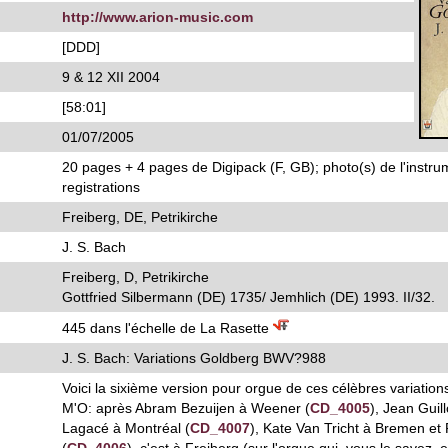
http://www.arion-music.com
[DDD]
9 & 12 XII 2004
[58:01]
01/07/2005
20 pages + 4 pages de Digipack (F, GB); photo(s) de l'instru
registrations
Freiberg, DE, Petrikirche
J. S. Bach
Freiberg, D, Petrikirche
Gottfried Silbermann (DE) 1735/ Jemhlich (DE) 1993. II/32.
445 dans l'échelle de La Rasette
J. S. Bach: Variations Goldberg BWV?988
Voici la sixième version pour orgue de ces célèbres variatio
M'O: après Abram Bezuijen à Weener (
CD_4005
), Jean Guil
Lagacé à Montréal (
CD_4007
), Kate Van Tricht à Bremen et