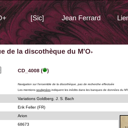
O+
[Sic]
Jean Ferrard
Lie
ue de la discothèque du M'O
+
CD_4008 (
)
Navigation sur l'ensemble de la discothèque, pas de recherche effectuée
Les mentions
soulignées
indiquent les inédits dans les banques de données du M'
Variations Goldberg. J. S. Bach
Erik Feller (FR)
Arion
68673