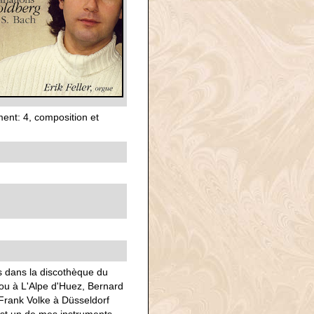
ment: 4, composition et
ns dans la discothèque du
lou à L'Alpe d'Huez, Bernard
 Frank Volke à Düsseldorf