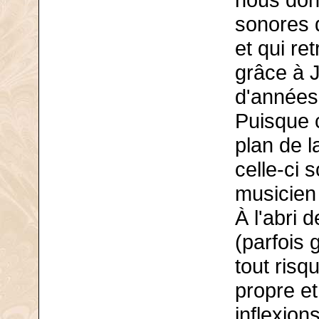
nous don
sonores d
et qui re
grâce à J
d'années
Puisque c
plan de l
celle-ci 
musicien 
À l'abri 
(parfois 
tout risq
propre et
inflexions