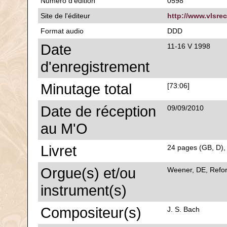
Numéro d'édition
0598
Site de l'éditeur
http://www.vlsrec
Format audio
DDD
Date
11-16 V 1998
d'enregistrement
Minutage total
[73:06]
Date de réception
09/09/2010
au M'O
Livret
24 pages (GB, D), 
Orgue(s) et/ou
Weener, DE, Refor
instrument(s)
Compositeur(s)
J. S. Bach