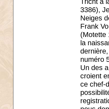
Tricht à
3386), J
Neiges d
Frank Vo
(Motette
la naissa
dernière,
numéro 5
Un des a
croient e
ce chef-d
possibili
registrat