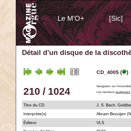
Le M’O+
[Sic]
Détail d'un disque de la discot
CD_4005 (
)
Navigation sur l'ensembl
210 / 1024
Les mentions
soulignées
Titre du CD
J. S. Bach. Goldbe
Interprète(s)
Abram Bezuijen (
Éditeur
VLS