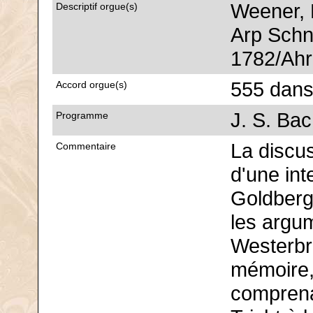
Weener, 
Descriptif orgue(s)
Arp Schn
1782/Ahr
555 dans
Accord orgue(s)
J. S. Ba
Programme
La discus
Commentaire
d'une int
Goldberg 
les argu
Westerbr
mémoire,
comprena