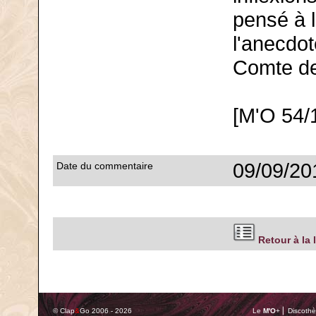
pensé à l
l'anecdot
Comte de
[M'O 54/
09/09/20
Date du commentaire
Retour à la 
© Clap
&
Go 2006 - 2026
Le
M'O
+ ⎢ Discothè