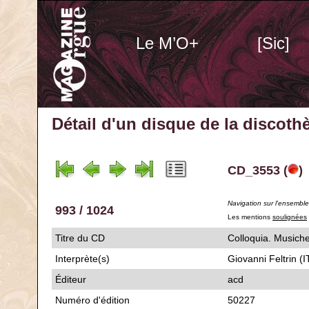
Le M’O+
[Sic]
Détail d'un disque de la discot
CD_3553 (
)
Navigation sur l'ensembl
993 / 1024
Les mentions
soulignées
Titre du CD
Colloquia. Musi
Interprète(s)
Giovanni Feltrin (I
Éditeur
acd
Numéro d'édition
50227