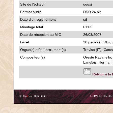
Site de l'éditeur
deest
Format audio
DDD 24 bit
Date d'enregistrement
sd
Minutage total
61:05
Date de réception au M'O
26/03/2007
Livret
20 pages (I, GB), 
Orgue(s) et/ou instrument(s)
Treviso (IT), Catte
Compositeur(s)
Oreste Ravanello,
Langlais, Herman
Retour à la 
© Clap
&
Go 2006 - 2026
Le
M'O
+ ⎢ Discothè