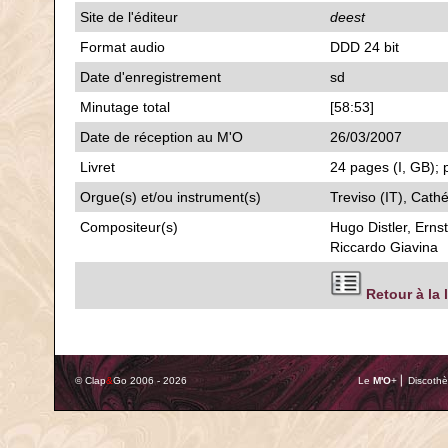
Site de l'éditeur
deest
Format audio
DDD 24 bit
Date d'enregistrement
sd
Minutage total
[58:53]
Date de réception au M'O
26/03/2007
Livret
24 pages (I, GB); 
Orgue(s) et/ou instrument(s)
Treviso (IT), Cath
Compositeur(s)
Hugo Distler, Erns
Riccardo Giavina
Retour à la 
© Clap
&
Go 2006 - 2026
Le
M'O
+ ⎢ Discothè