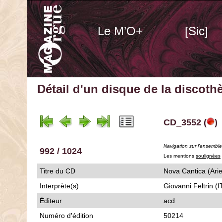
Le M’O+
[Sic]
Détail d'un disque de la discot
CD_3552 (
)
Navigation sur l'ensembl
992 / 1024
Les mentions
soulignées
Titre du CD
Nova Cantica (
Interprète(s)
Giovanni Feltrin (
Éditeur
acd
Numéro d'édition
50214