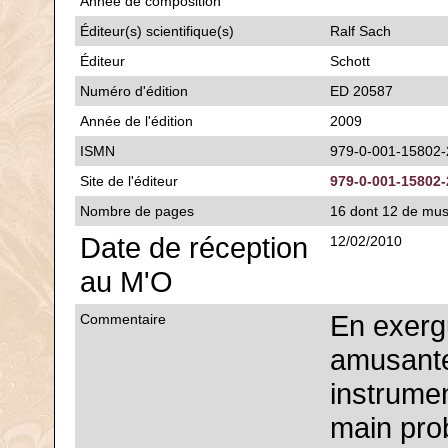
Année de composition
Éditeur(s) scientifique(s)
Ralf Sach
Éditeur
Schott
Numéro d'édition
ED 20587
Année de l'édition
2009
ISMN
979-0-001-15802-
Site de l'éditeur
979-0-001-15802-
Nombre de pages
16 dont 12 de mu
Date de réception
12/02/2010
au M'O
En exergu
Commentaire
amusante
instrume
main prob