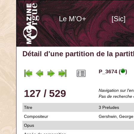
Le M’O+
[Sic]
Détail d'une partition de la part
P_3674 (
)
127 / 529
Navigation sur l'en
Pas de recherche 
Titre
3 Preludes
Compositeur
Gershwin, George
Opus