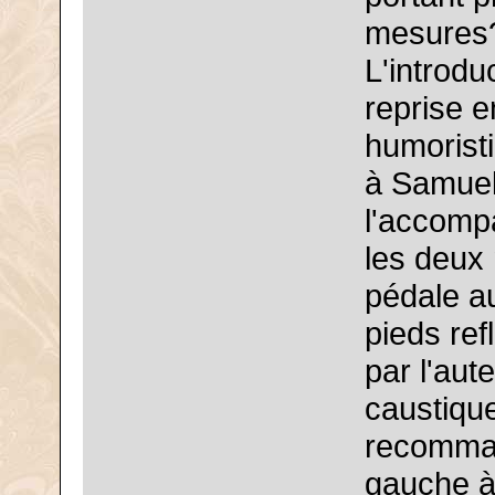
mesures
L'introdu
reprise e
humorist
à Samuel 
l'accomp
les deux 
pédale a
pieds ref
par l'aut
caustiqu
recomman
gauche à 