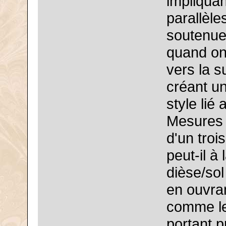
impliquan
parallèle
soutenue
quand on 
vers la s
créant u
style lié 
Mesures 
d'un troi
peut-il à
dièse/so
en ouvran
comme le
portant 