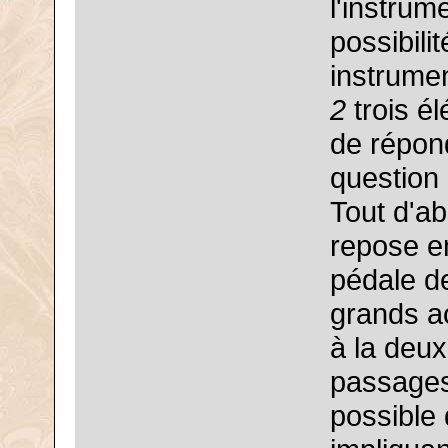
l'instrum
possibili
instrumen
2
trois é
de répond
question 
Tout d'ab
repose en
pédale de
grands ac
à la deu
passages
possible 