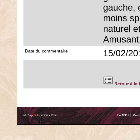
gauche, e
moins spe
naturel et
Amusant,
15/02/20
Date du commentaire
Retour à la 
© Clap
&
Go 2006 - 2026
Le
M'O
+ ⎢ Parti