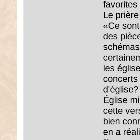
favorite
Le prière 
«Ce sont 
des pièc
schémas d
certaine
les églis
concerts
d'église
Église mi
cette ve
bien conn
en a réal