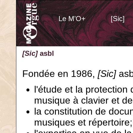
Le M’O+
[Sic]
[Sic]
asbl
Fondée en 1986,
[Sic]
asb
l'étude et la protection
musique à clavier et de 
la constitution de docu
musiques et répertoire;