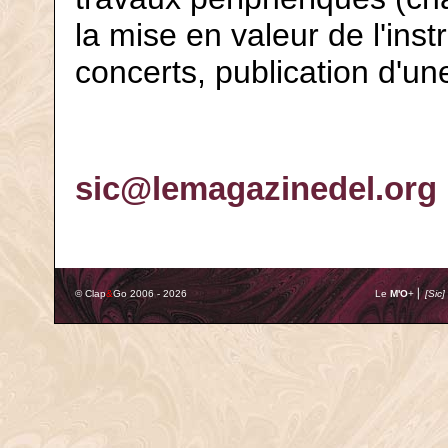
la mise en valeur de l'ins
concerts, publication d'une
sic@lemagazinedel.org
© Clap
&
Go 2006 - 2026
Le
M'O
+ ⎢
[Sic]