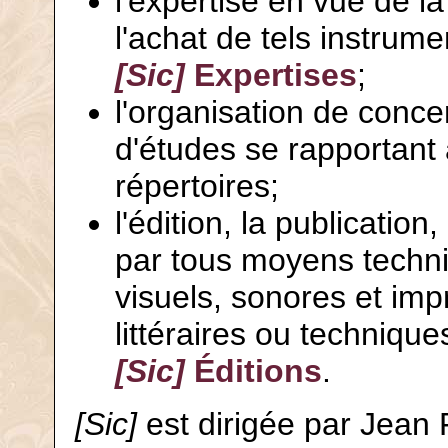
l'expertise en vue de la
l'achat de tels instrume
[Sic]
Expertises
;
l'organisation de conc
d'études se rapportant 
répertoires;
l'édition, la publication,
par tous moyens techni
visuels, sonores et im
littéraires ou technique
[Sic]
Éditions
.
[Sic]
est dirigée par Jean 