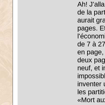
Ah! J'all
de la par
aurait gr
pages. Et
l'économ
de 7 à 2
en page, 
deux page
neuf, et 
impossible
inventer 
les parti
«Mort au