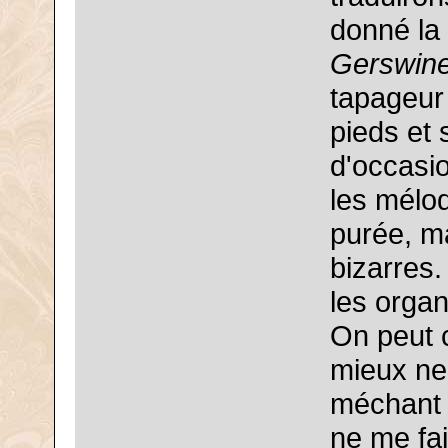
donné la
Gerswin
tapageur 
pieds et
d'occasio
les mélo
purée, m
bizarres.
les organ
On peut c
mieux ne 
méchant t
ne me fai