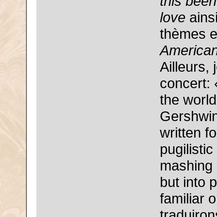
this been
love
ainsi
thèmes e
American
Ailleurs,
concert: 
the world
Gershwin
written f
pugilisti
mashing G
but into p
familiar
traduiron