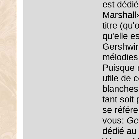
est dédi
Marshall»
titre (qu
qu'elle 
Gershwin,
mélodies 
Puisque ni
utile de 
blanches 
tant soit 
se référe
vous:
Ge
dédié au 