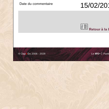
15/02/20
Date du commentaire
Retour à la 
© Clap
&
Go 2006 - 2026
Le
M'O
+ ⎢ Parti