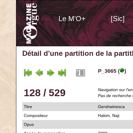
Le M’O+
[Sic]
Détail d'une partition de la part
P_3665 (
)
128 / 529
Navigation sur l'en
Pas de recherche 
Titre
Gershwinesca
Compositeur
Hakim, Naji
Opus