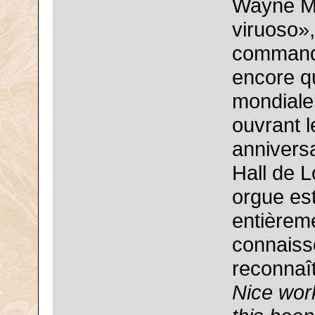
Wayne Ma
viruoso»,
commande 
encore qu
mondiale,
ouvrant l
anniversa
Hall de 
orgue es
entièrem
connaisse
reconnaî
Nice work