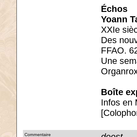
Échos
Yoann Ta
XXIe sièc
Des nouv
FFAO. 6
Une sema
Organrox
Boîte e
Infos en 
[Colopho
deest
Commentaire