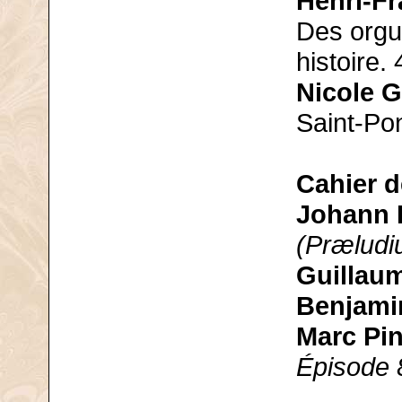
Henri-F
Des orgu
histoire. 
Nicole 
Saint-Po
Cahier d
Johann E
(Præludi
Guillau
Benjamin
Marc Pin
Épisode 