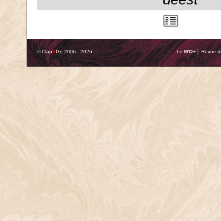
© Clap
&
Go 2006 - 2026
Le
M'O
+ ⎢ Revue de