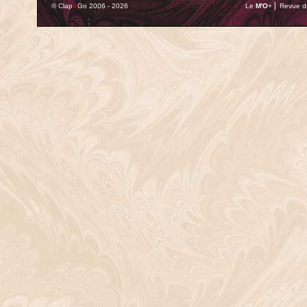
© Clap
&
Go 2006 - 2026
Le
M'O
+ ⎢ Revue de