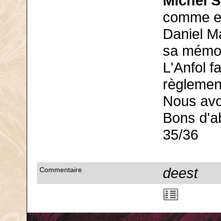
Michel S
comme en
Daniel M
sa mémoi
L'Anfol f
règlement
Nous av
Bons d'
35/36
deest
Commentaire