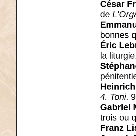
César F
de
L'Org
Emmanue
bonnes q
Éric Leb
la liturgie
Stéphane
pénitentie
Heinric
4. Toni
. 9
Gabriel 
trois ou 
Franz Li