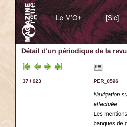
Le M’O+
[Sic]
Détail d'un périodique
de la rev
37 / 623
PER_0596
Navigation s
effectuée
Les mention
banques de 