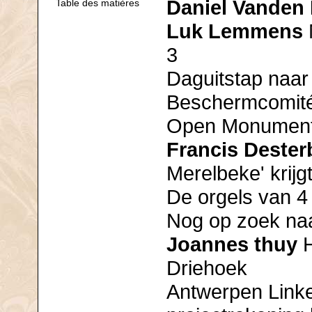
Daniel Vanden
Table des matières
Luk Lemmens
3
Daguitstap naa
Beschermcomité
Open Monument
Francis Dester
Merelbeke' krijg
De orgels van 4
Nog op zoek na
Joannes thuy
H
Driehoek
Antwerpen Linke