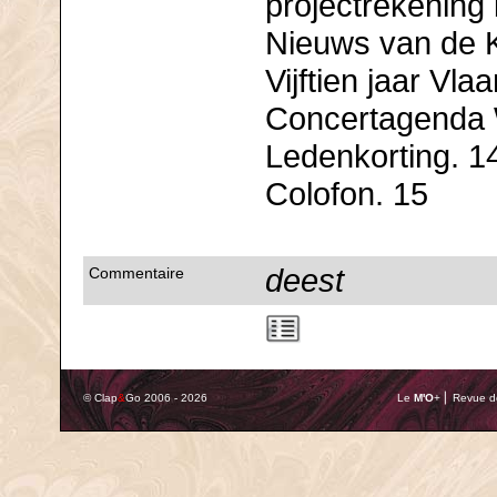
projectrekening 
Nieuws van de Ko
Vijftien jaar Vl
Concertagenda 
Ledenkorting. 1
Colofon. 15
deest
Commentaire
© Clap
&
Go 2006 - 2026
Le
M'O
+ ⎢ Revue de