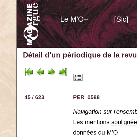
Le M’O+
[Sic]
Détail d'un périodique
de la rev
45 / 623
PER_0588
Navigation sur l'ensem
Les mentions
souligné
données du M'O