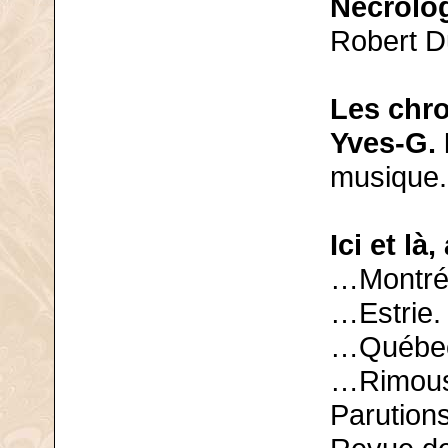
Nécrolo
Robert D
Les chr
Yves-G. 
musique.
Ici et là,
…Montréa
…Estrie.
…Québec
…Rimous
Parutions