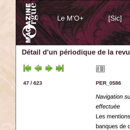
Le M’O+
[Sic]
Détail d'un périodique
de la rev
47 / 623
PER_0586
Navigation s
effectuée
Les mention
banques de 