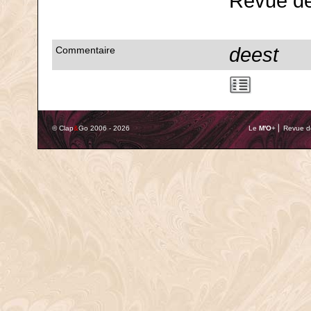
Revue de
deest
Commentaire
© Clap
&
Go 2006 - 2026
Le
M'O
+ ⎢ Revue de