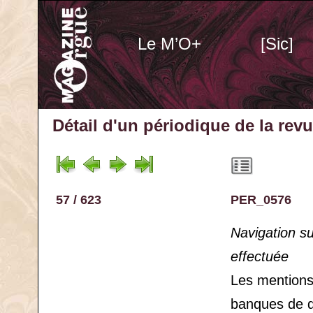
Le M’O+
[Sic]
Détail d'un périodique
de la rev
57 / 623
PER_0576
Navigation s
effectuée
Les mention
banques de 