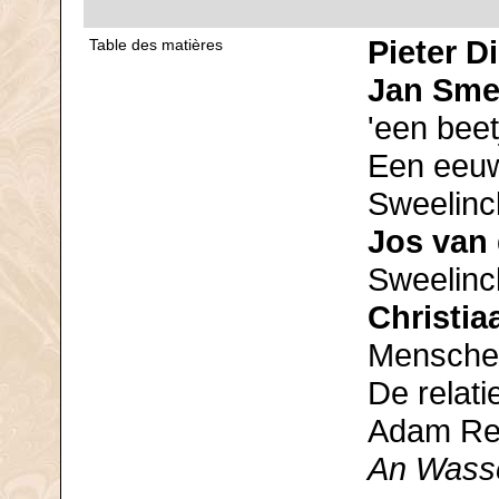
Pieter D
Table des matières
Jan Sme
'een bee
Een eeuw
Sweelinc
Jos van
Sweelinc
Christi
Menschen 
De relati
Adam Re
An Wasse