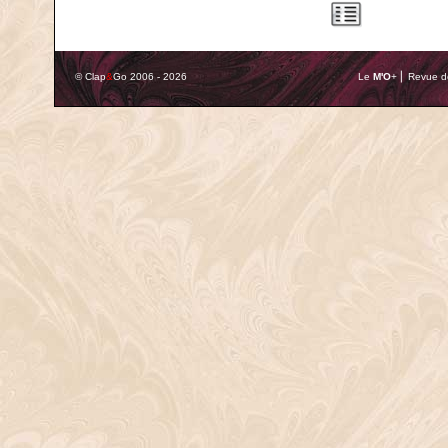
© Clap
&
Go 2006 - 2026
Le
M'O
+ ⎢ Revue de