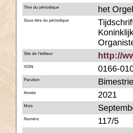
het Orge
Titre du périodique
Tijdschri
Sous-titre du périodique
Koninklij
Organist
http://w
Site de l'éditeur
0166-01
ISSN
Bimestrie
Parution
2021
Année
Septemb
Mois
117/5
Numéro