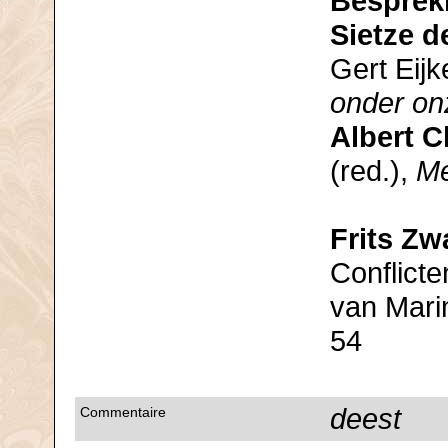
Besprek
Sietze d
Gert Eijk
onder on
Albert 
(red.),
Me
Frits Zw
Conflicte
van Marin
54
deest
Commentaire