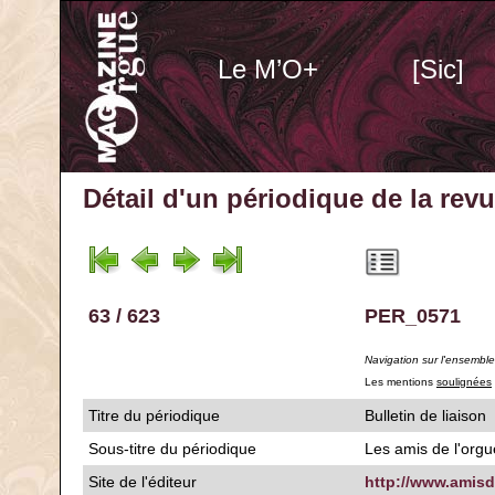
Le M’O+
[Sic]
Détail d'un périodique
de la rev
63 / 623
PER_0571
Navigation sur l'ensembl
Les mentions
soulignées
Titre du périodique
Bulletin de liaison
Sous-titre du périodique
Les amis de l'org
Site de l'éditeur
http://www.amisd