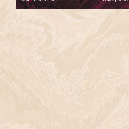
© Clap
&
Go 2006 - 2026
Le
M'O
+ ⎢ Revue de