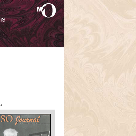
ns
'O