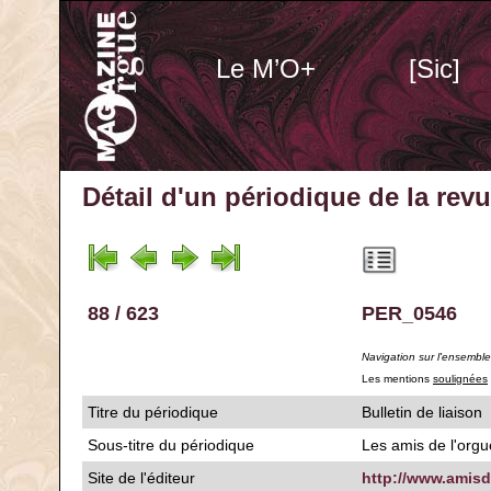
Le M’O+
[Sic]
Détail d'un périodique
de la rev
88 / 623
PER_0546
Navigation sur l'ensembl
Les mentions
soulignées
Titre du périodique
Bulletin de liaison
Sous-titre du périodique
Les amis de l'org
Site de l'éditeur
http://www.amisd