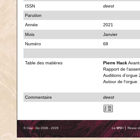
ISSN
deest
Parution
Année
2021
Mois
Janvier
Numéro
68
Table des matières
Pierre Hack
Avant
Rapport de l'asse
Auditions d'orgue 
Autour de l'orgue.
Commentaire
deest
© Clap
&
Go 2006 - 2026
Le
M'O
+ ⎢ Revue de