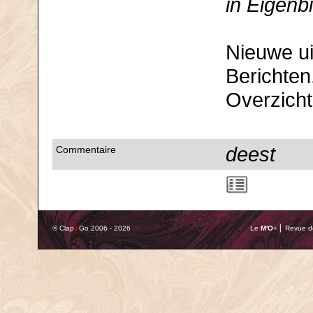
in Eigenbi
Nieuwe ui
Berichten
Overzicht 
deest
Commentaire
© Clap
&
Go 2006 - 2026
Le
M'O
+ ⎢ Revue de