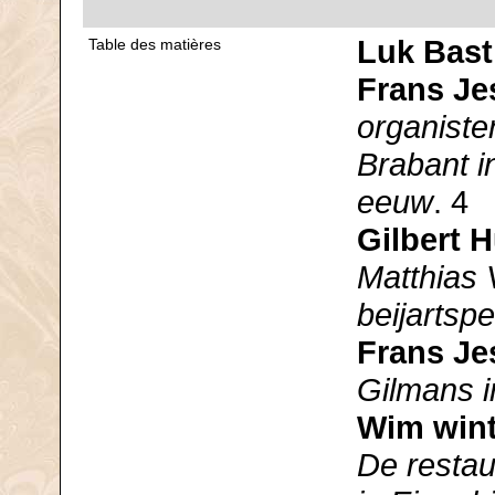
Luk Bast
Table des matières
Frans Je
organiste
Brabant i
eeuw
. 4
Gilbert 
Matthias 
beijartspe
Frans Je
Gilmans i
Wim wint
De restau