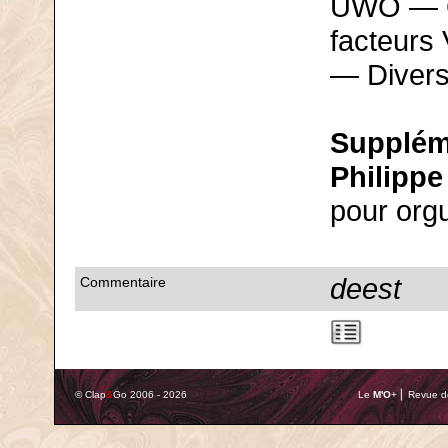
UWO — On
facteurs
— Divers
Supplém
Philippe
pour org
deest
Commentaire
© Clap
&
Go 2006 - 2026
Le
M'O
+ ⎢ Revue de