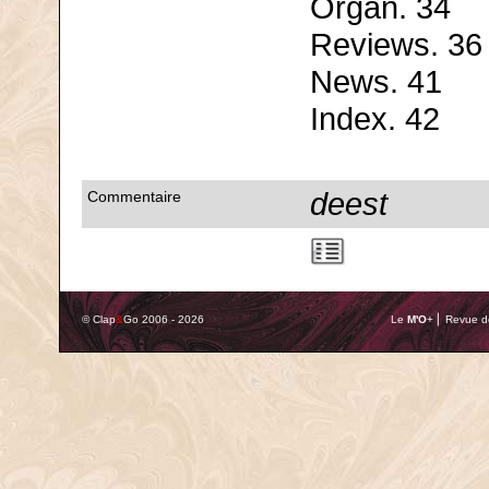
Organ. 34
Reviews. 36
News. 41
Index. 42
deest
Commentaire
© Clap
&
Go 2006 - 2026
Le
M'O
+ ⎢ Revue de