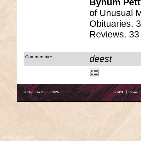
Bynum Pett
of Unusual M
Obituaries. 
Reviews. 33
deest
Commentaire
© Clap
&
Go 2006 - 2026
Le
M'O
+ ⎢ Revue de