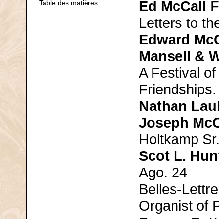
Ed McCall
F
Table des matières
Letters to th
Edward McC
Mansell & W
A Festival of
Friendships.
Nathan Lau
Joseph Mc
Holtkamp Sr.
Scot L. Hun
Ago. 24
Belles-Lettr
Organist of 