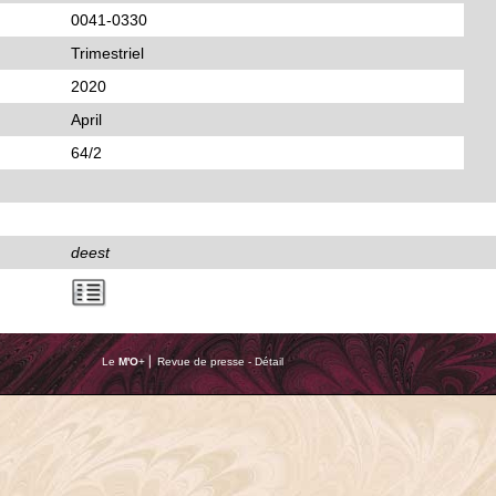
0041-0330
Trimestriel
2020
April
64/2
deest
Le
M'O
+ ⎢ Revue de presse - Détail