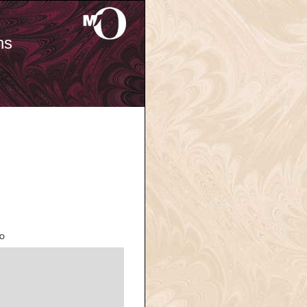
ns
'O